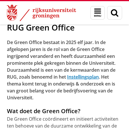
Skip
Skip
Over ons
Circulariteit & duurzaamheid
Menu
Zoek
to
to
en
Content
Navigation
zoeken
RUG Green Office
De Green Office bestaat in 2025 elf jaar. In de
afgelopen jaren is de rol van de Green Office
ingrijpend veranderd en heeft duurzaamheid een
prominente plek gekregen binnen de Universiteit.
Duurzaamheid is een van de kernwaarden van de
RUG, zoals benoemd in het
Instellingsplan
. Het
thema komt terug in onderwijs & onderzoek en is
van groot belang voor de bedrijfsvoering van de
Universiteit.
Wat doet de Green Office?
De Green Office coördineert en initieert activiteiten
ten behoeve van de duurzame ontwikkeling van de