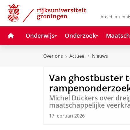
Skip
Skip
to
to
Content
Navigation
breed in kenni
Home
Onderwijs
Onderzoek
Maatsch
Over ons
Actueel
Nieuws
Van ghostbuster t
rampenonderzoe
Michel Dückers over drei
maatschappelijke veerkr
17 februari 2026