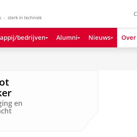
C
s - sterk in techniek
appij/bedrijven
Alumni
Nieuws
Over
ot
ker
ging en
acht