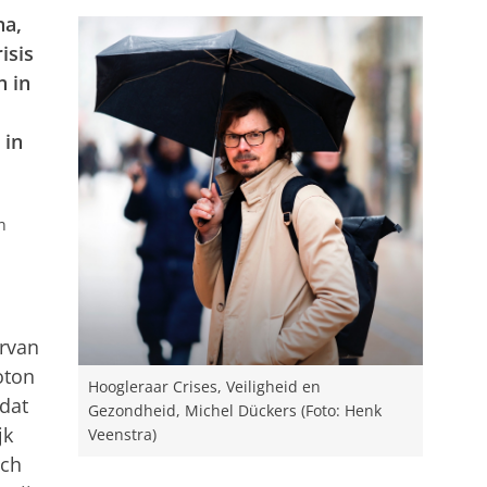
na,
isis
h in
 in
n
rvan
oton
Hoogleraar Crises, Veiligheid en
dat
Gezondheid, Michel Dückers (Foto: Henk
jk
Veenstra)
och