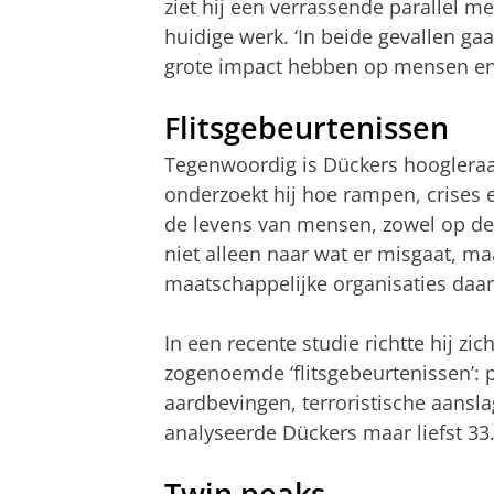
ziet hij een verrassende parallel met
huidige werk. ‘In beide gevallen g
grote impact hebben op mensen e
Flitsgebeurtenissen
Tegenwoordig is Dückers hoogleraa
onderzoekt hij hoe rampen, crises 
de levens van mensen, zowel op de k
niet alleen naar wat er misgaat, m
maatschappelijke organisaties daa
In een recente studie richtte hij z
zogenoemde ‘flitsgebeurtenissen’: 
aardbevingen, terroristische aansl
analyseerde Dückers maar liefst 33
Twin peaks