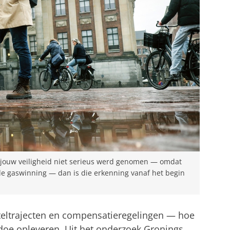
at jouw veiligheid niet serieus werd genomen — omdat
de gaswinning — dan is die erkenning vanaf het begin
steltrajecten en compensatieregelingen — hoe
oe opleveren. Uit het onderzoek Gronings