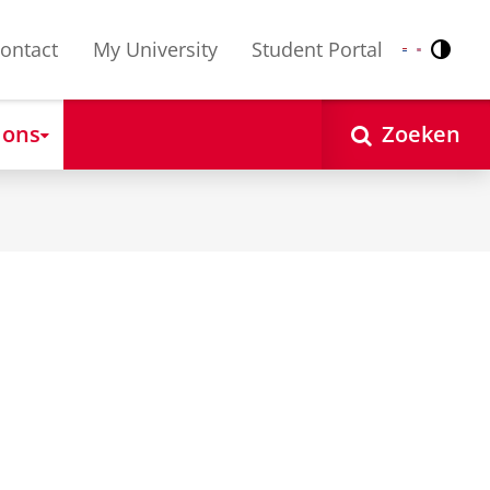
ontact
My University
Student Portal
Contr
Nederlands
English
 ons
Zoeken