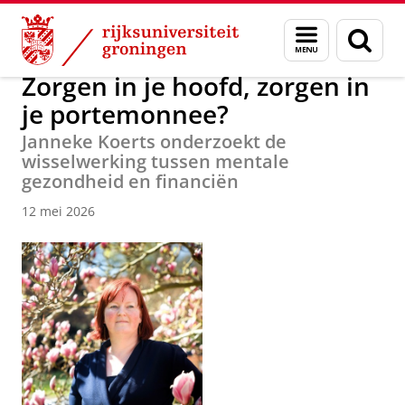
Skip
Skip
Over ons
Actueel
Nieuws
Menu
Zoek
to
to
en
Content
Navigation
zoeken
Zorgen in je hoofd, zorgen in
je portemonnee?
Janneke Koerts onderzoekt de
wisselwerking tussen mentale
gezondheid en financiën
12 mei 2026