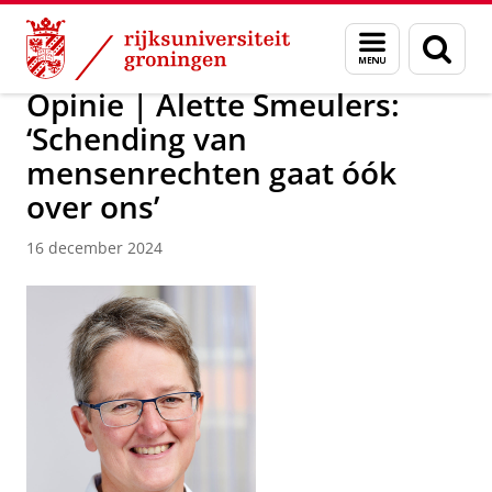
Skip
Skip
Over ons
Actueel
Nieuws
Menu
Zoek
to
to
en
Content
Navigation
zoeken
Opinie | Alette Smeulers:
‘Schending van
mensenrechten gaat óók
over ons’
16 december 2024