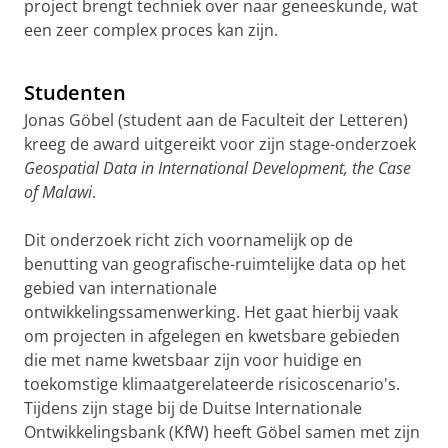
project brengt techniek over naar geneeskunde, wat
een zeer complex proces kan zijn.
Raffaella Carloni vertelt meer over haar
onderzoeksproject
Pas uw cookie instellingen aan
om deze
video te zien
Studenten
Jonas Göbel (student aan de Faculteit der Letteren)
kreeg de award uitgereikt voor zijn stage-onderzoek
Geospatial Data in International Development, the Case
of Malawi
.
Dit onderzoek richt zich voornamelijk op de
benutting van geografische-ruimtelijke data op het
gebied van internationale
ontwikkelingssamenwerking. Het gaat hierbij vaak
om projecten in afgelegen en kwetsbare gebieden
die met name kwetsbaar zijn voor huidige en
toekomstige klimaatgerelateerde risicoscenario's.
Tijdens zijn stage bij de Duitse Internationale
Ontwikkelingsbank (KfW) heeft Göbel samen met zijn