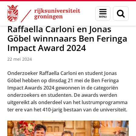
Skip
Skip
Over ons
Actueel
Nieuws
Menu
Zoek
to
to
en
Content
Navigation
zoeken
Raffaella Carloni en Jonas
Göbel winnnaars Ben Feringa
Impact Award 2024
22 mei 2024
Onderzoeker Raffaella Carloni en student Jonas
Göbel hebben op dinsdag 21 mei de Ben Feringa
Impact Awards 2024 gewonnen in de categoriën
onderzoekers en studenten. De awards werden
uitgereikt als onderdeel van het lustrumprogramma
ter ere van het 410-jarig bestaan van de universiteit.