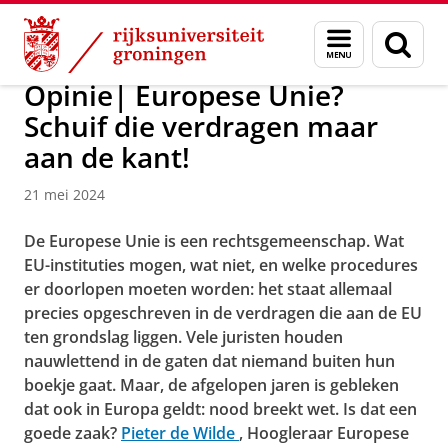
Skip
Skip
Over ons
Actueel
Nieuws
Menu
Zoek
to
to
en
Content
Navigation
zoeken
Opinie| Europese Unie?
Schuif die verdragen maar
aan de kant!
21 mei 2024
De Europese Unie is een rechtsgemeenschap. Wat
EU-instituties mogen, wat niet, en welke procedures
er doorlopen moeten worden: het staat allemaal
precies opgeschreven in de verdragen die aan de EU
ten grondslag liggen. Vele juristen houden
nauwlettend in de gaten dat niemand buiten hun
boekje gaat. Maar, de afgelopen jaren is gebleken
dat ook in Europa geldt: nood breekt wet. Is dat een
goede zaak?
Pieter de Wilde
, Hoogleraar Europese