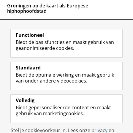
Groningen op de kaart als Europese
hiphophoofdstad
Functioneel
Biedt de basisfuncties en maakt gebruik van
geanonimiseerde cookies.
F
L
R
I
Y
Volg de RUG
a
i
S
n
o
Standaard
c
n
S
s
u
Biedt de optimale werking en maakt gebruik
e
k
-
t
T
Studiekiezers
van onder andere videocookies.
b
e
f
a
u
Maatschappij/bedrijven
o
d
e
g
b
o
I
e
r
e
Alumni
k
n
d
a
-
Volledig
p
-
R
m
k
Biedt gepersonaliseerde content en maakt
Over ons
a
p
i
-
a
gebruik van marketingcookies.
g
a
j
a
n
i
g
k
c
a
Disclaimer & Copyright
Privacy
Cookies
n
i
s
c
a
Stel je cookievoorkeur in. Lees onze
privacy
en