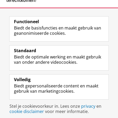
terechtkomen?
Functioneel
Biedt de basisfuncties en maakt gebruik van
geanonimiseerde cookies.
F
L
R
I
Y
Volg de RUG
a
i
S
n
o
Standaard
c
n
S
s
u
Biedt de optimale werking en maakt gebruik
e
k
-
t
T
Studiekiezers
van onder andere videocookies.
b
e
f
a
u
Maatschappij/bedrijven
o
d
e
g
b
o
I
e
r
e
Alumni
k
n
d
a
-
Volledig
p
-
R
m
k
Biedt gepersonaliseerde content en maakt
Over ons
a
p
i
-
a
gebruik van marketingcookies.
g
a
j
a
n
i
g
k
c
a
Disclaimer & Copyright
Privacy
Cookies
n
i
s
c
a
Stel je cookievoorkeur in. Lees onze
privacy
en
Inloggen
a
n
u
o
l
cookie disclaimer
voor meer informatie.
R
a
n
u
R