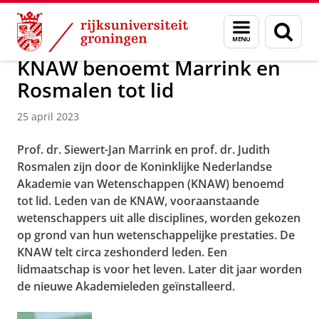
Skip
Skip
Over ons
Actueel
Nieuws
Menu
Zoek
to
to
en
Content
Navigation
zoeken
KNAW benoemt Marrink en
Rosmalen tot lid
25 april 2023
Prof. dr. Siewert-Jan Marrink en prof. dr. Judith
Rosmalen zijn door de Koninklijke Nederlandse
Akademie van Wetenschappen (KNAW) benoemd
tot lid. Leden van de KNAW, vooraanstaande
wetenschappers uit alle disciplines, worden gekozen
op grond van hun wetenschappelijke prestaties. De
KNAW telt circa zeshonderd leden. Een
lidmaatschap is voor het leven. Later dit jaar worden
de nieuwe Akademieleden geïnstalleerd.