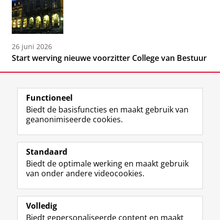
26 juni 2026
Start werving nieuwe voorzitter College van Bestuur
Functioneel
Biedt de basisfuncties en maakt gebruik van
geanonimiseerde cookies.
F
L
R
I
Y
Volg de RUG
a
i
S
n
o
Standaard
c
n
S
s
u
Biedt de optimale werking en maakt gebruik
e
k
-
t
T
Studiekiezers
van onder andere videocookies.
b
e
f
a
u
Maatschappij/bedrijven
o
d
e
g
b
o
I
e
r
e
Alumni
k
n
d
a
-
Volledig
p
-
R
m
k
Biedt gepersonaliseerde content en maakt