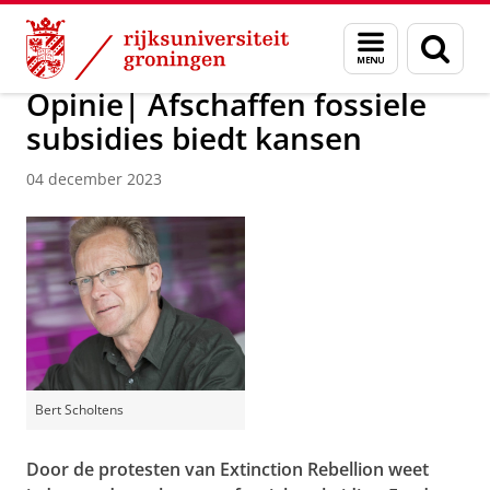
Skip
Skip
Over ons
Actueel
Nieuws
Menu
Zoek
to
to
en
Content
Navigation
zoeken
Opinie| Afschaffen fossiele
subsidies biedt kansen
04 december 2023
Bert Scholtens
Door de protesten van Extinction Rebellion weet