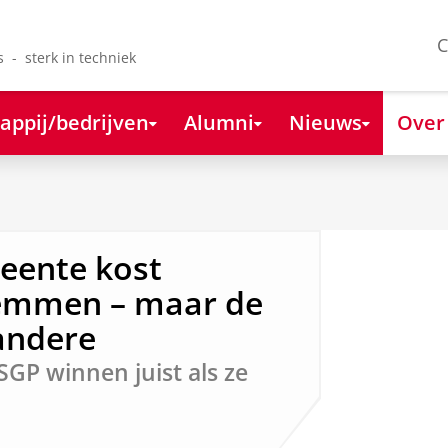
C
s - sterk in techniek
appij/bedrijven
Alumni
Nieuws
Over
eente kost
stemmen – maar de
andere
SGP winnen juist als ze