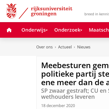
Skip
Skip
to
to
Content
Navigation
breed in kenni
Home
Onderwijs
Onderzoek
Maatsch
Over ons
Actueel
Nieuws
Meebesturen gem
politieke partij 
ene meer dan de 
SP zwaar gestraft; CU en 
wethouders leveren
18 december 2020