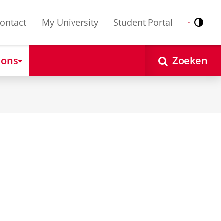
ontact
My University
Student Portal
Contr
Nederlands
English
 ons
Zoeken