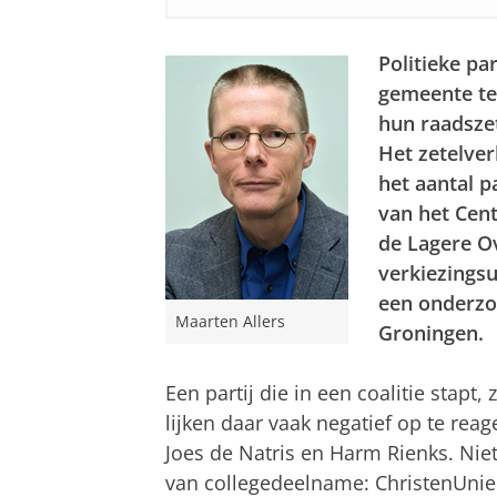
Politieke pa
gemeente te
hun raadszet
Het zetelver
het aantal pa
van het Cen
de Lagere O
verkiezingsu
een onderzoe
Maarten Allers
Groningen.
Een partij die in een coalitie stap
lijken daar vaak negatief op te rea
Joes de Natris en Harm Rienks. Niet
van collegedeelname: ChristenUnie 