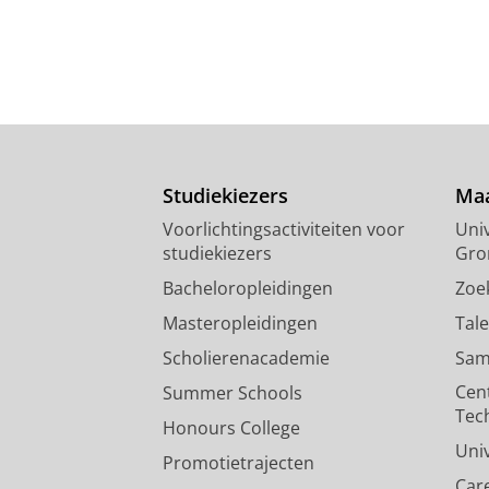
Studiekiezers
Maa
Voorlichtingsactiviteiten voor
Univ
studiekiezers
Gro
Bacheloropleidingen
Zoe
Masteropleidingen
Tal
Scholierenacademie
Sam
Cen
Summer Schools
Tec
Honours College
Uni
Promotietrajecten
Car