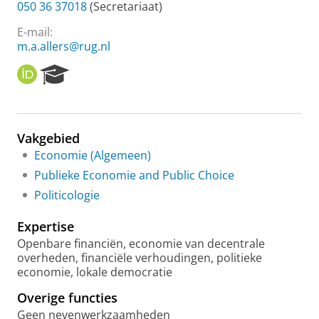
050 36 37018
(Secretariaat)
E-mail:
m.a.allers@rug.nl
O
R
R
e
C
s
I
e
D
a
Vakgebied
r
Economie (Algemeen)
c
h
Publieke Economie and Public Choice
P
Politicologie
o
r
Expertise
t
a
Openbare financiën, economie van decentrale
l
overheden, financiële verhoudingen, politieke
economie, lokale democratie
Overige functies
Geen nevenwerkzaamheden