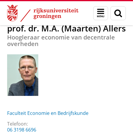
Skip
Skip
Over ons
prof. dr. M.A. (Maarten) Allers
Menu
Zoek
to
to
en
Content
Navigation
zoeken
prof. dr. M.A. (Maarten) Allers
Hoogleraar economie van decentrale
overheden
Faculteit Economie en Bedrijfskunde
Telefoon:
06 3198 6696