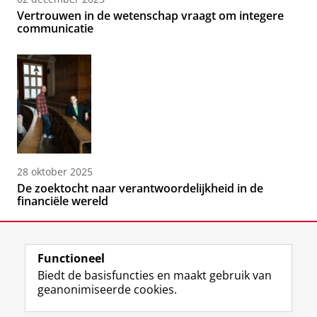
Vertrouwen in de wetenschap vraagt om integere
communicatie
28 oktober 2025
De zoektocht naar verantwoordelijkheid in de
financiële wereld
Functioneel
Biedt de basisfuncties en maakt gebruik van
geanonimiseerde cookies.
F
L
R
I
Y
Volg de RUG