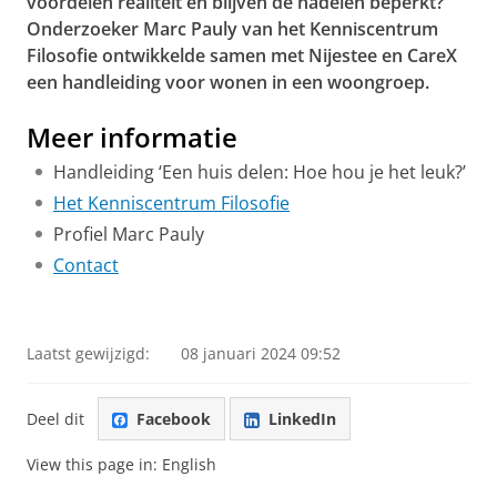
voordelen realiteit en blijven de nadelen beperkt?
Onderzoeker Marc Pauly van het Kenniscentrum
Filosofie ontwikkelde samen met Nijestee en CareX
een handleiding voor wonen in een woongroep.
Meer informatie
Handleiding ‘Een huis delen: Hoe hou je het leuk?’
Het Kenniscentrum Filosofie
Profiel Marc Pauly
Contact
Een huis delen: hoe hou je het leuk?
Pas uw cookie instellingen aan
om deze
video te zien
Laatst gewijzigd:
08 januari 2024 09:52
Deel dit
Facebook
LinkedIn
View this page in:
English