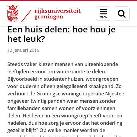
Skip
Skip
Over ons
Actueel
Nieuws
Menu
Zoek
to
to
en
Content
Navigation
zoeken
Een huis delen: hoe hou je
het leuk?
13 januari 2016
Steeds vaker kiezen mensen van uiteenlopende
leeftijden ervoor om woonruimte te delen.
Bijvoorbeeld in studentenhuizen, woongroepen
voor ouderen of een gelegaliseerd kraakpand. Zo
verhuurt de Groningse woningcoöperatie Nijestee
ongeveer twintig panden waar mensen zonder
familiebanden samen wonen of voorzieningen
delen. Het leven in een woongroep heeft voor- en
nadelen, dus hoe zorg je ervoor dat het onderling
gezellig blijft? Op welke manier worden de