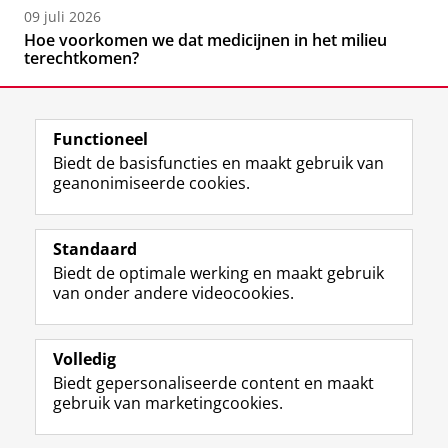
09 juli 2026
Hoe voorkomen we dat medicijnen in het milieu
terechtkomen?
Functioneel
Biedt de basisfuncties en maakt gebruik van
geanonimiseerde cookies.
F
L
R
I
Y
Volg de RUG
a
i
S
n
o
Standaard
c
n
S
s
u
Biedt de optimale werking en maakt gebruik
e
k
-
t
T
Studiekiezers
van onder andere videocookies.
b
e
f
a
u
Maatschappij/bedrijven
o
d
e
g
b
o
I
e
r
e
Alumni
k
n
d
a
-
Volledig
p
-
R
m
k
Biedt gepersonaliseerde content en maakt
Over ons
a
p
i
-
a
gebruik van marketingcookies.
g
a
j
a
n
i
g
k
c
a