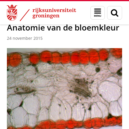
Skip
Skip
Over ons
Actueel
Nieuws
Menu
Zoek
to
to
en
Content
Navigation
zoeken
Anatomie van de bloemkleur
24 november 2015