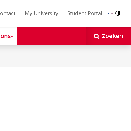
ontact
My University
Student Portal
Contr
Nederlands
English
 ons
Zoeken