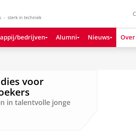
C
s - sterk in techniek
appij/bedrijven
Alumni
Nieuws
Over
idies voor
oekers
 in talentvolle jonge