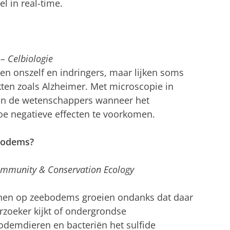
el in real-time.
– Celbiologie
 onszelf en indringers, maar lijken soms
iekten zoals Alzheimer. Met microscopie in
len de wetenschappers wanneer het
oe negatieve effecten te voorkomen.
ebodems?
 Community & Conservation Ecology
nen op zeebodems groeien ondanks dat daar
erzoeker kijkt of ondergrondse
demdieren en bacteriën het sulfide