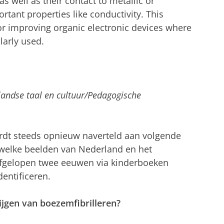
s well as their contact to metallic or
rtant properties like conductivity. This
for improving organic electronic devices where
larly used.
rlandse taal en cultuur/Pedagogische
dt steeds opnieuw naverteld aan volgende
n welke beelden van Nederland en het
afgelopen twee eeuwen via kinderboeken
entificeren.
rijgen van boezemfibrilleren?