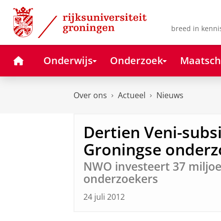
Skip
Skip
to
to
Content
Navigation
breed in kenni
Home
Onderwijs
Onderzoek
Maatsch
Over ons
Actueel
Nieuws
Dertien Veni-subs
Groningse onderz
NWO investeert 37 miljoen
onderzoekers
24 juli 2012