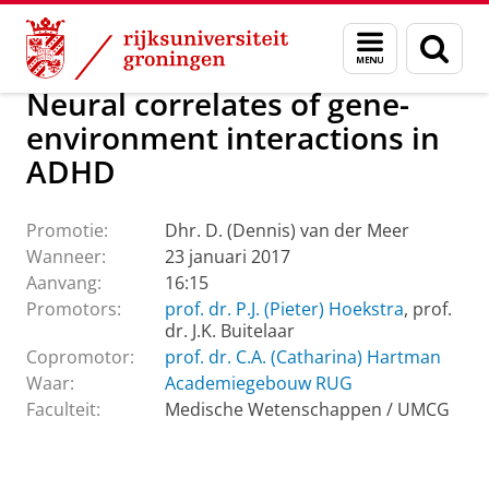
Skip
Skip
Over ons
Actueel
Evenementen
Promoties
Menu
Zoek
to
to
en
Content
Navigation
zoeken
Neural correlates of gene-
environment interactions in
ADHD
Promotie:
Dhr. D. (Dennis) van der Meer
Wanneer:
23 januari 2017
Aanvang:
16:15
Promotors:
prof. dr. P.J. (Pieter) Hoekstra
, prof.
dr. J.K. Buitelaar
Copromotor:
prof. dr. C.A. (Catharina) Hartman
Waar:
Academiegebouw RUG
Faculteit:
Medische Wetenschappen / UMCG