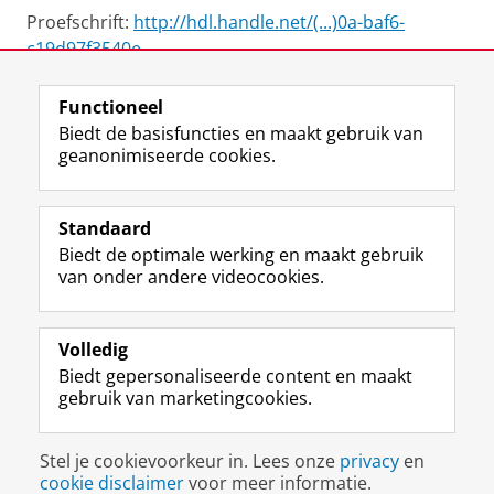
Proefschrift:
http://hdl.handle.net/(...)0a-baf6-
c19d97f3540e
Functioneel
View this page in:
English
Biedt de basisfuncties en maakt gebruik van
geanonimiseerde cookies.
F
L
R
I
Y
Volg de RUG
a
i
S
n
o
Standaard
c
n
S
s
u
Biedt de optimale werking en maakt gebruik
e
k
-
t
T
Studiekiezers
van onder andere videocookies.
b
e
f
a
u
Maatschappij/bedrijven
o
d
e
g
b
o
I
e
r
e
Alumni
k
n
d
a
-
Volledig
p
-
R
m
k
Biedt gepersonaliseerde content en maakt
Over ons
a
p
i
-
a
gebruik van marketingcookies.
g
a
j
a
n
i
g
k
c
a
Disclaimer & Copyright
Privacy
Cookies
n
i
s
c
a
Stel je cookievoorkeur in. Lees onze
privacy
en
Inloggen
a
n
u
o
l
cookie disclaimer
voor meer informatie.