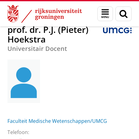
Skip
Skip
Over ons
prof. dr. P.J. (Pieter) Hoekstra
Menu
Zoek
to
to
en
Content
Navigation
zoeken
prof. dr. P.J. (Pieter)
Hoekstra
Universitair Docent
Faculteit Medische Wetenschappen/UMCG
Telefoon: