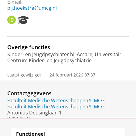
E-mail:
p.j.hoekstra@umcg.nl
O
R
R
e
C
s
I
e
D
a
Overige functies
r
Kinder- en Jeugdpsychiater bij Accare, Universitair
c
Centrum Kinder- en Jeugdpsychiatrie
h
P
o
Laatst gewijzigd:
24 februari 2026 07:37
r
t
a
Contactgegevens
l
Faculteit Medische Wetenschappen/UMCG
Faculteit Medische Wetenschappen/UMCG
Antonius Deusinglaan 1
9713 AV Groningen
Nederland
Functioneel