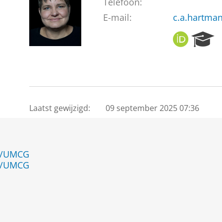
Telefoon:
E-mail:
c.a.hartma
O
R
R
e
C
s
I
e
D
a
r
c
Laatst gewijzigd:
09 september 2025 07:36
h
P
o
r
en/UMCG
t
en/UMCG
a
l