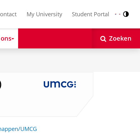
ontact
My University
Student Portal
Contr
Nederlands
English
 ons
Zoeken
)
schappen/UMCG