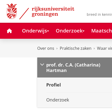
Skip
Skip
to
to
Content
Navigation
breed in kenni
Home
Onderwijs
Onderzoek
Maatsch
Over ons
Praktische zaken
Waar vi
prof. dr. C.A. (Catharina)
Hartman
Profiel
Onderzoek