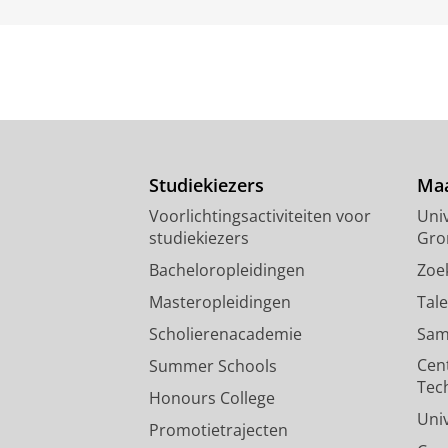
Studiekiezers
Maa
Voorlichtingsactiviteiten voor
Univ
studiekiezers
Gro
Bacheloropleidingen
Zoe
Masteropleidingen
Tal
Scholierenacademie
Sam
Cen
Summer Schools
Tec
Honours College
Uni
Promotietrajecten