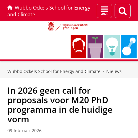
Wubbo Ockels School for Energy
Menu
Zoek
and Climate
en
zoeken
Skip
Skip
to
to
Wubbo Ockels School for Energy and Climate
Nieuws
Content
Navigation
In 2026 geen call for
proposals voor M20 PhD
programma in de huidige
vorm
09 februari 2026