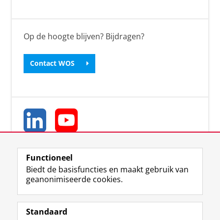
Op de hoogte blijven? Bijdragen?
Contact WOS
Functioneel
Biedt de basisfuncties en maakt gebruik van
geanonimiseerde cookies.
L
Y
Volg ons op
i
o
Standaard
n
u