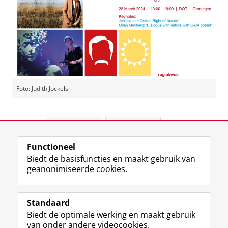
Foto: Judith Jockels
Deel dit
Facebook
LinkedIn
Functioneel
View this page in:
English
Biedt de basisfuncties en maakt gebruik van
geanonimiseerde cookies.
L
Y
Volg ons op
i
o
Standaard
n
u
Biedt de optimale werking en maakt gebruik
k
T
Studiekiezers
van onder andere videocookies.
e
u