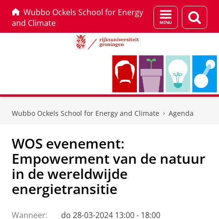
Wubbo Ockels School for Energy
Menu
Zoek
and Climate
en
zoeken
Skip
Skip
to
to
Wubbo Ockels School for Energy and Climate
Agenda
Content
Navigation
WOS evenement:
Empowerment van de natuur
in de wereldwijde
energietransitie
Wanneer:
do 28-03-2024 13:00 - 18:00