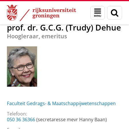
Skip
Skip
Over ons
prof. dr. G.C.G. (Trudy) Dehue
Menu
Zoek
to
to
en
Content
Navigation
zoeken
prof. dr. G.C.G. (Trudy) Dehue
Hoogleraar, emeritus
Faculteit Gedrags- & Maatschappijwetenschappen
Telefoon:
050 36 36366
(secretaresse mevr Hanny Baan)