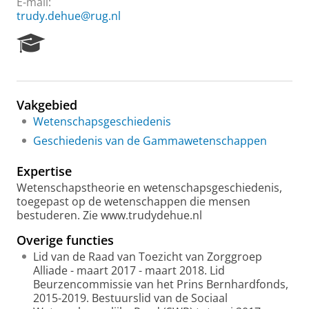
E-mail:
trudy.dehue@rug.nl
R
e
s
e
a
Vakgebied
r
Wetenschapsgeschiedenis
c
h
Geschiedenis van de Gammawetenschappen
P
o
Expertise
r
Wetenschapstheorie en wetenschapsgeschiedenis,
t
toegepast op de wetenschappen die mensen
a
bestuderen. Zie www.trudydehue.nl
l
Overige functies
Lid van de Raad van Toezicht van Zorggroep
Alliade - maart 2017 - maart 2018. Lid
Beurzencommissie van het Prins Bernhardfonds,
2015-2019. Bestuurslid van de Sociaal