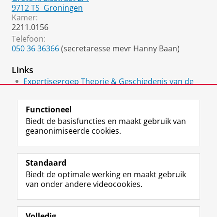
9712 TS
Groningen
Kamer:
2211.0156
Telefoon:
050 36 36366
(secretaresse mevr Hanny Baan)
Links
Expertisegroep Theorie & Geschiedenis van de
Psychologie
Functioneel
Biedt de basisfuncties en maakt gebruik van
geanonimiseerde cookies.
F
L
R
I
Y
Volg de RUG
a
i
S
n
o
Standaard
c
n
S
s
u
Biedt de optimale werking en maakt gebruik
e
k
-
t
T
Studiekiezers
van onder andere videocookies.
b
e
f
a
u
Maatschappij/bedrijven
o
d
e
g
b
o
I
e
r
e
Alumni
k
n
d
a
-
Volledig