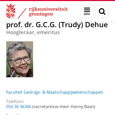
Skip
Skip
Over ons
prof. dr. G.C.G. (Trudy) Dehue
Menu
Zoek
to
to
en
Content
Navigation
zoeken
prof. dr. G.C.G. (Trudy) Dehue
Hoogleraar, emeritus
Faculteit Gedrags- & Maatschappijwetenschappen
Telefoon:
050 36 36366
(secretaresse mevr Hanny Baan)