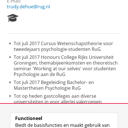
E-mail:
trudy.dehue@rug.nl
R
e
s
e
a
Tot juli 2017 Cursus Wetenschapstheorie voor
r
tweedejaars psychologie-studenten RuG
c
h
Tot juli 2017 Honours College Rijks Universiteit
P
Groningen, themabijeenkomsten en theoretisch
o
seminar 'Working at our selves' voor studenten
r
Psychologie aan de RuG
t
Tot juli 2017 Begeleiding Bachelor- en
a
Masterthesen Psychologie RuG
l
Tot op heden gastcolleges aan diverse
universiteiten in voor allerlei vakgroepen
(trudydehue.nl onder 'lezingen').
Functioneel
Laatst gewijzigd:
25 juni 2022 13:37
Biedt de basisfuncties en maakt gebruik van