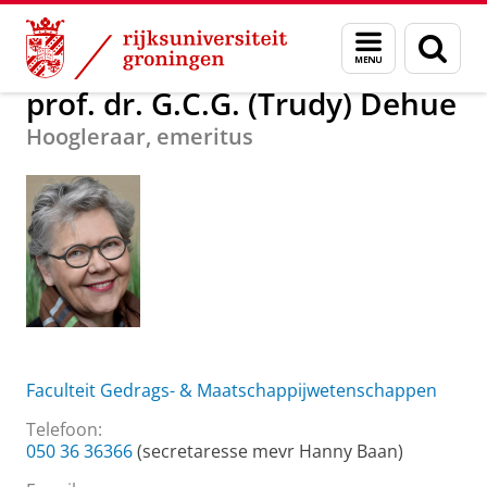
Skip
Skip
Over ons
prof. dr. G.C.G. (Trudy) Dehue
Menu
Zoek
to
to
en
Content
Navigation
zoeken
prof. dr. G.C.G. (Trudy) Dehue
Hoogleraar, emeritus
Faculteit Gedrags- & Maatschappijwetenschappen
Telefoon:
050 36 36366
(secretaresse mevr Hanny Baan)