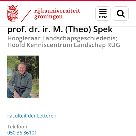
Skip
Skip
Over ons
prof. dr. ir. M. (Theo) Spek
Menu
Zoek
to
to
en
Content
Navigation
zoeken
prof. dr. ir. M. (Theo) Spek
Hoogleraar Landschapsgeschiedenis;
Hoofd Kenniscentrum Landschap RUG
Faculteit der Letteren
Telefoon:
050 36 36101