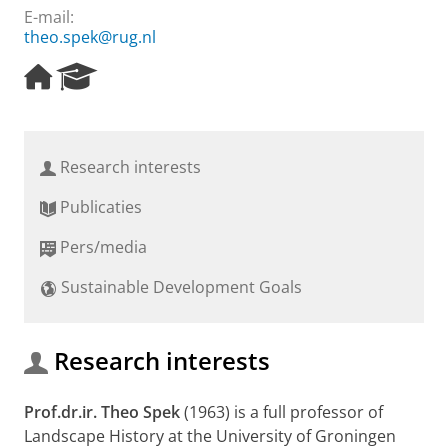
E-mail:
theo.spek@rug.nl
H
R
o
e
m
s
e
e
p
a
Research interests
a
r
g
c
Publicaties
e
h
P
Pers/media
o
r
Sustainable Development Goals
t
a
l
Research interests
Prof.dr.ir. Theo Spek
(1963) is a full professor of
Landscape History at the University of Groningen