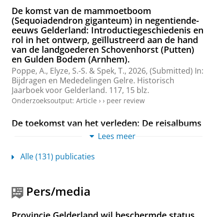
De komst van de mammoetboom
(Sequoiadendron giganteum) in negentiende-
eeuws Gelderland: Introductiegeschiedenis en
rol in het ontwerp, geïllustreerd aan de hand
van de landgoederen Schovenhorst (Putten)
en Gulden Bodem (Arnhem).
Poppe, A., Elyze, S.-S. &
Spek, T.
,
2026
, (Submitted)
In:
Bijdragen en Mededelingen Gelre. Historisch
Jaarboek voor Gelderland.
117
,
15 blz.
Onderzoeksoutput
:
Article
›
›
peer review
De toekomst van het verleden: De reisalbums
van Verkade als inspiratiebron voor de
Lees meer
inrichting van Nederland.
Spek, T.
,
2026
,
Mijn gedroomde Nederland: Jan Voerman
Alle (131) publicaties
jr. en de Verkadealbums. .
Voerman, P., Coesèl, M. &
Spek, T. (reds.). Zwolle:
WBOOKS
,
blz. 90-92
3 blz.
Onderzoeksoutput
›
Pers/media
Duck decoys. Their European distribution,
Provincie Gelderland wil beschermde status
construction and functioning, and their