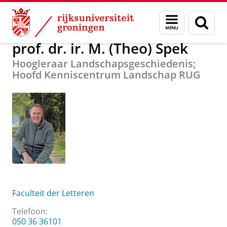
Skip
Skip
Over ons
prof. dr. ir. M. (Theo) Spek
Menu
Zoek
to
to
en
Content
Navigation
zoeken
prof. dr. ir. M. (Theo) Spek
Hoogleraar Landschapsgeschiedenis;
Hoofd Kenniscentrum Landschap RUG
Faculteit der Letteren
Telefoon:
050 36 36101