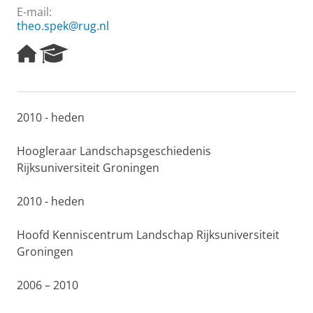
E-mail:
theo.spek@rug.nl
H
R
o
e
m
s
e
e
p
a
2010 - heden
a
r
g
c
e
h
Hoogleraar Landschapsgeschiedenis
P
Rijksuniversiteit Groningen
o
r
2010 - heden
t
a
l
Hoofd Kenniscentrum Landschap Rijksuniversiteit
Groningen
2006 – 2010