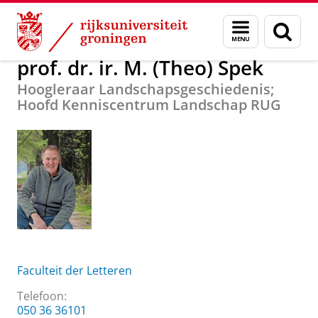
Skip
Skip
Over ons
prof. dr. ir. M. (Theo) Spek
Menu
Zoek
to
to
en
Content
Navigation
zoeken
prof. dr. ir. M. (Theo) Spek
Hoogleraar Landschapsgeschiedenis;
Hoofd Kenniscentrum Landschap RUG
Faculteit der Letteren
Telefoon:
050 36 36101