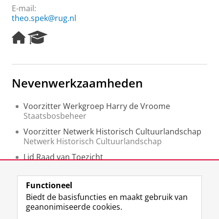
E-mail:
theo.spek@rug.nl
H
R
o
e
m
s
e
e
p
a
Nevenwerkzaamheden
a
r
g
c
e
h
Voorzitter Werkgroep Harry de Vroome
P
Staatsbosbeheer
o
Voorzitter Netwerk Historisch Cultuurlandschap
r
Netwerk Historisch Cultuurlandschap
t
a
Lid Raad van Toezicht
l
Het Groninger Landschap
Stichting Cartographiae Historiae Cathedra
Functioneel
Stichting Cartographiae Historiae Cathedra
Biedt de basisfuncties en maakt gebruik van
geanonimiseerde cookies.