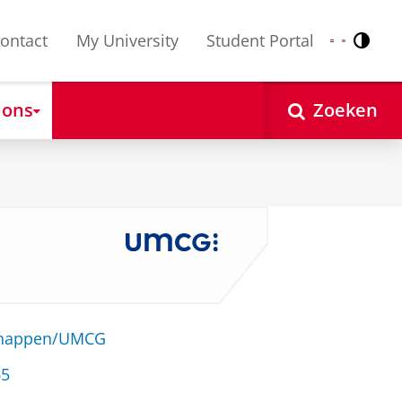
ontact
My University
Student Portal
Contr
Nederlands
English
 ons
Zoeken
schappen/UMCG
65