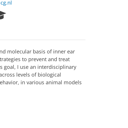
cg.nl
R
e
s
e
a
r
nd molecular basis of inner ear
c
h
trategies to prevent and treat
P
 goal, I use an interdisciplinary
o
across levels of biological
r
behavior, in various animal models
t
a
l