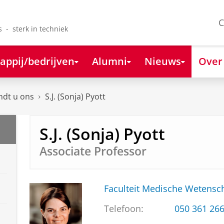
C
s - sterk in techniek
appij/bedrijven
Alumni
Nieuws
Over
ndt u ons
S.J. (Sonja) Pyott
S.J. (Sonja) Pyott
Associate Professor
Faculteit Medische Weten
Telefoon:
050 361 26