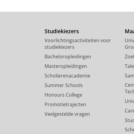
Studiekiezers
Maa
Voorlichtingsactiviteiten voor
Univ
studiekiezers
Gro
Bacheloropleidingen
Zoe
Masteropleidingen
Tal
Scholierenacademie
Sam
Cen
Summer Schools
Tec
Honours College
Uni
Promotietrajecten
Car
Veelgestelde vragen
Stu
Sch