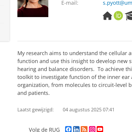
E-mail:
s.pyott@um
H
O
o
R
m
C
e
I
p
D
a
My research aims to understand the cellular a
g
e
function and use this insight to develop new s
hearing and balance disorders. To achieve this
toolkit to investigate function of the inner ear 
organization, from molecules to circuit-level 
and patients.
Laatst gewijzigd:
04 augustus 2025 07:41
F
L
R
I
Y
Volg de RUG