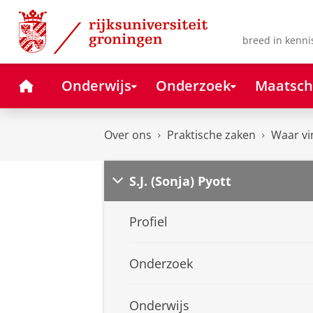
Skip
Skip
to
to
Content
Navigation
breed in kenni
Home
Onderwijs
Onderzoek
Maatsch
Over ons
Praktische zaken
Waar vi
S.J. (Sonja) Pyott
Profiel
Onderzoek
Onderwijs