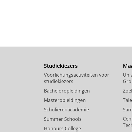
Studiekiezers
Maa
Voorlichtingsactiviteiten voor
Univ
studiekiezers
Gro
Bacheloropleidingen
Zoe
Masteropleidingen
Tal
Scholierenacademie
Sam
Cen
Summer Schools
Tec
Honours College