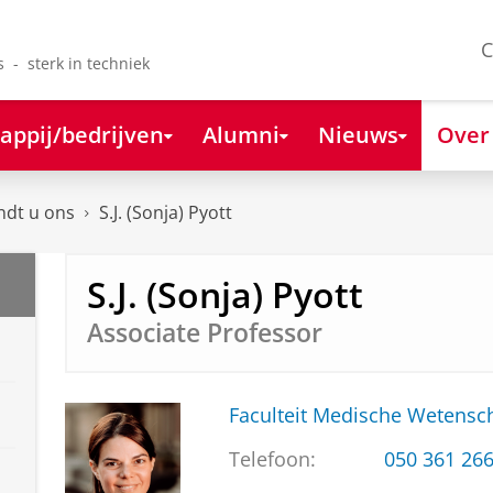
C
s - sterk in techniek
appij/bedrijven
Alumni
Nieuws
Over
ndt u ons
S.J. (Sonja) Pyott
S.J. (Sonja) Pyott
Associate Professor
Faculteit Medische Weten
Telefoon:
050 361 26