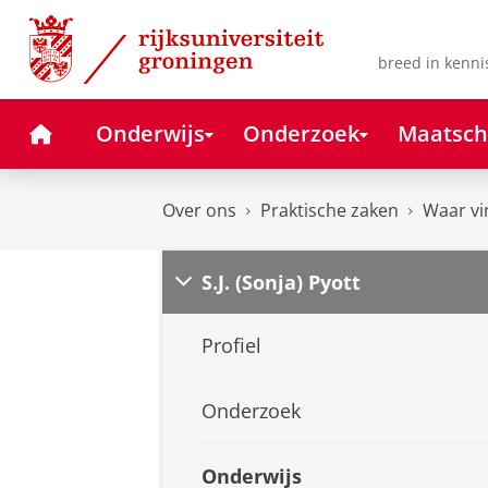
Skip
Skip
to
to
Content
Navigation
breed in kenni
Home
Onderwijs
Onderzoek
Maatsch
Over ons
Praktische zaken
Waar vi
S.J. (Sonja) Pyott
Profiel
Onderzoek
Onderwijs