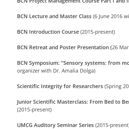
BCN Project Management Course Part I and I
BCN Lecture and Master Class
(6 June 2016 wit
BCN Introduction Course
(2015-present)
BCN Retreat and Poster Presentation (
26 Mar
BCN Symposium: "Sensory systems: from mol
organizer with Dr. Amalia Dolga)
Scientific Integrity for Researchers
(Spring 20
Junior Scientific Masterclass:
From Bed to Ben
(2015-present)
UMCG Auditory Seminar Series
(2015-present