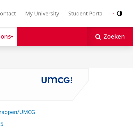
ontact
My University
Student Portal
Contr
Nederlands
English
 ons
Zoeken
schappen/UMCG
65