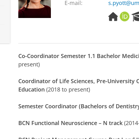
E-mail:
s.pyott@um
H
O
o
R
m
C
e
I
p
D
a
Co-Coordinator Semester 1.1 Bachelor Medic
g
e
present)
Coordinator of Life Sciences, Pre-University C
Education
(2018 to present)
Semester Coordinator (Bachelors of Dentistr
BCN Functional Neuroscience – N track
(2014