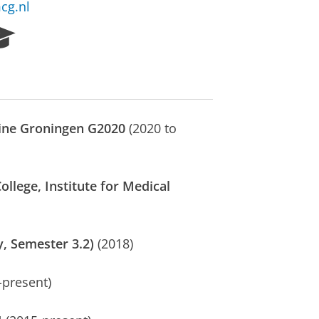
cg.nl
R
e
s
e
a
r
ine Groningen
G2020
(2020 to
c
h
P
o
ollege, Institute for Medical
r
t
a
l
y, Semester 3.2)
(2018)
-present)