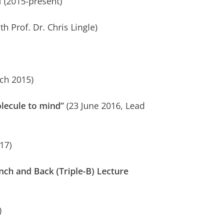
I
(2015-present)
h Prof. Dr. Chris Lingle)
ch 2015)
ecule to mind”
(23 June 2016, Lead
17)
ch and Back (Triple-B) Lecture
)