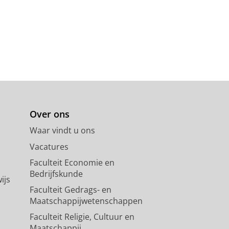
Over ons
Waar vindt u ons
Vacatures
Faculteit Economie en
Bedrijfskunde
ijs
Faculteit Gedrags- en
Maatschappijwetenschappen
Faculteit Religie, Cultuur en
Maatschappij