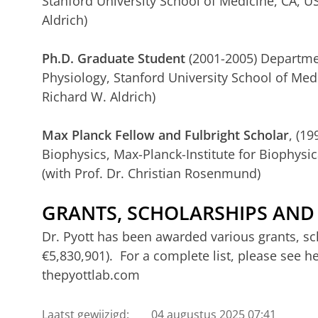
Stanford University School of Medicine, CA, US
Aldrich)
Ph.D. Graduate Student
(2001-2005) Departmen
Physiology, Stanford University School of Medi
Richard W. Aldrich)
Max Planck Fellow and Fulbright Scholar
, (1
Biophysics, Max-Planck-Institute for Biophysi
(with Prof. Dr. Christian Rosenmund)
GRANTS, SCHOLARSHIPS AND 
Dr. Pyott has been awarded various grants, sch
€5,830,901). For a complete list, please see her
thepyottlab.com
Laatst gewijzigd:
04 augustus 2025 07:41