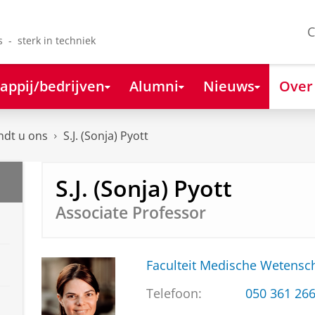
C
s - sterk in techniek
appij/bedrijven
Alumni
Nieuws
Over
ndt u ons
S.J. (Sonja) Pyott
S.J. (Sonja) Pyott
Associate Professor
Faculteit Medische Weten
Telefoon:
050 361 26