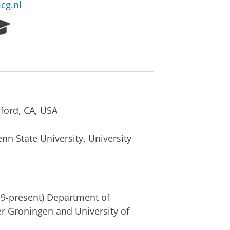
cg.nl
R
e
s
e
a
r
c
h
nford, CA, USA
P
o
nn State University, University
r
t
a
l
019-present) Department of
er Groningen and University of