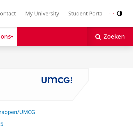
ontact
My University
Student Portal
Contr
Nederlands
English
 ons
Zoeken
schappen/UMCG
65