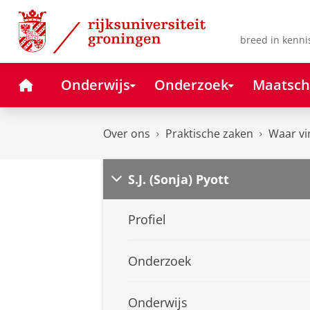
Skip
Skip
to
to
Content
Navigation
breed in kenni
Home
Onderwijs
Onderzoek
Maatsch
Over ons
Praktische zaken
Waar vi
S.J. (Sonja) Pyott
Profiel
Onderzoek
Onderwijs