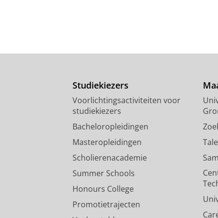
Studiekiezers
Maa
Voorlichtingsactiviteiten voor
Univ
studiekiezers
Gro
Bacheloropleidingen
Zoe
Masteropleidingen
Tal
Scholierenacademie
Sam
Cen
Summer Schools
Tec
Honours College
Uni
Promotietrajecten
Car