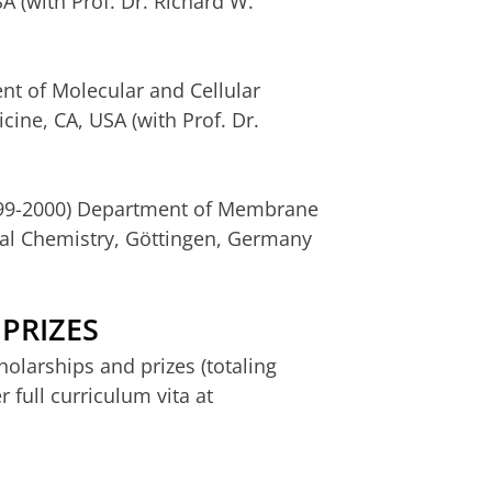
A (with Prof. Dr. Richard W.
t of Molecular and Cellular
cine, CA, USA (with Prof. Dr.
999-2000) Department of Membrane
cal Chemistry, Göttingen, Germany
PRIZES
olarships and prizes (totaling
 full curriculum vita at