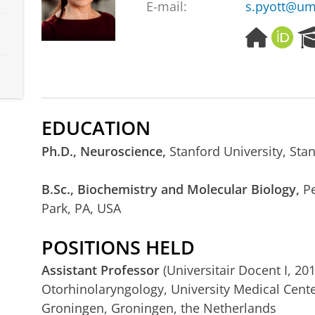
E-mail:
s.pyott@um
H
O
o
R
m
C
e
I
p
D
a
EDUCATION
g
e
Ph.D., Neuroscience,
Stanford University, Sta
B.Sc., Biochemistry and Molecular Biology,
Pe
Park, PA, USA
POSITIONS HELD
Assistant Professor
(Universitair Docent I, 2
Otorhinolaryngology,
University Medical Cent
Groningen, Groningen, the Netherlands