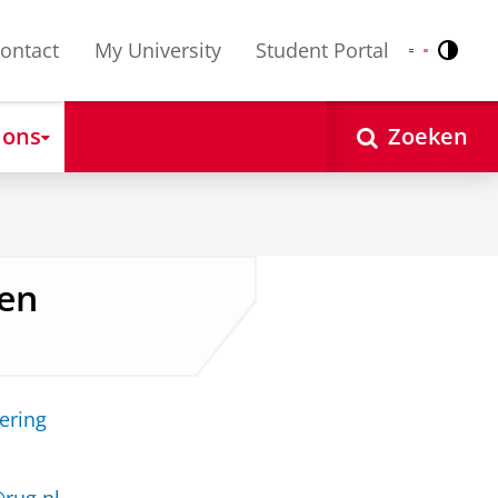
ontact
My University
Student Portal
Contr
Nederlands
English
 ons
Zoeken
ten
ering