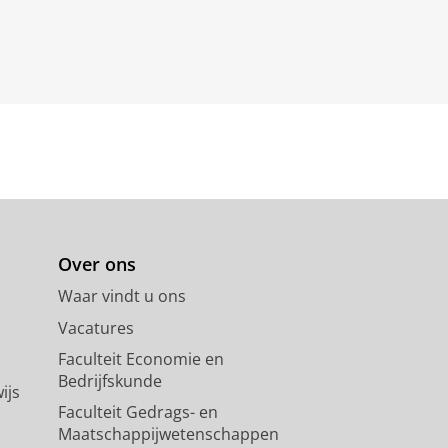
Over ons
Waar vindt u ons
Vacatures
Faculteit Economie en
Bedrijfskunde
ijs
Faculteit Gedrags- en
Maatschappijwetenschappen