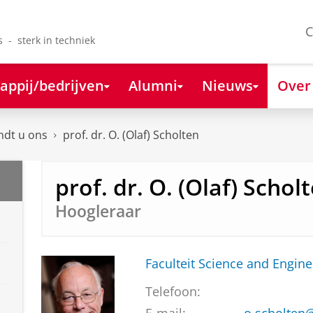
C
s - sterk in techniek
appij/bedrijven
Alumni
Nieuws
Over
ndt u ons
prof. dr. O. (Olaf) Scholten
prof. dr. O. (Olaf) Schol
Hoogleraar
Faculteit Science and Engine
Telefoon: