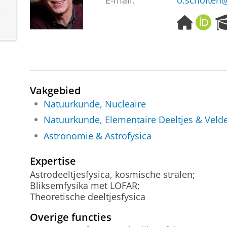
E-mail:
o.scholten
H
O
o
R
m
C
e
I
p
D
a
g
Vakgebied
e
Natuurkunde, Nucleaire
Natuurkunde, Elementaire Deeltjes & Veld
Astronomie & Astrofysica
Expertise
Astrodeeltjesfysica, kosmische stralen;
Bliksemfysika met LOFAR;
Theoretische deeltjesfysica
Overige functies