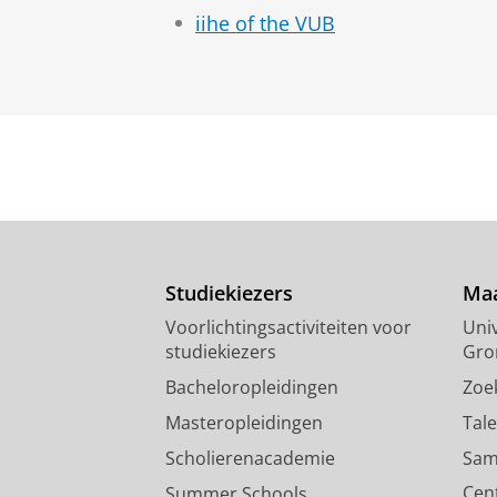
iihe of the VUB
Studiekiezers
Maa
Voorlichtingsactiviteiten voor
Univ
studiekiezers
Gro
Bacheloropleidingen
Zoe
Masteropleidingen
Tal
Scholierenacademie
Sam
Cen
Summer Schools