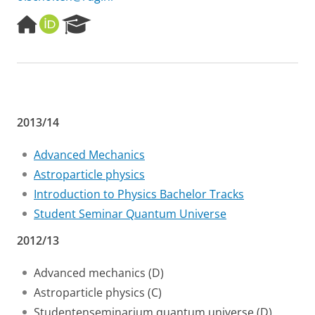
H
O
R
o
R
e
m
C
s
e
I
e
p
D
a
a
r
g
c
e
h
2013/14
P
o
Advanced Mechanics
r
Astroparticle physics
t
a
Introduction to Physics Bachelor Tracks
l
Student Seminar Quantum Universe
2012/13
Advanced mechanics (D)
Astroparticle physics (C)
Studentenseminarium quantum universe (D)