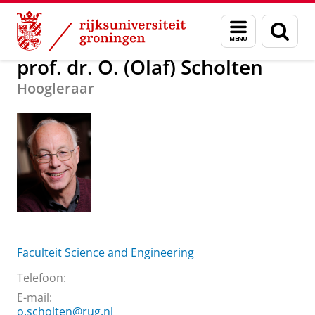
Skip
Skip
Over ons
prof. dr. O. (Olaf) Scholten
Menu
Zoek
to
to
en
Content
Navigation
zoeken
prof. dr. O. (Olaf) Scholten
Hoogleraar
Faculteit Science and Engineering
Telefoon:
E-mail:
o.scholten@rug.nl