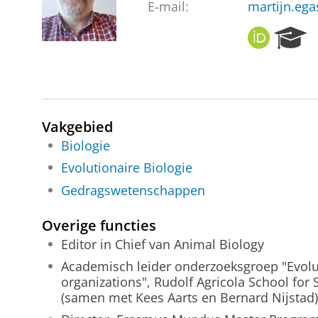
E-mail:
martijn.ega
O
R
R
e
C
s
I
e
D
a
r
Vakgebied
c
h
Biologie
P
Evolutionaire Biologie
o
Gedragswetenschappen
r
t
a
Overige functies
l
Editor in Chief van Animal Biology
Academisch leider onderzoeksgroep "Evolut
organizations", Rudolf Agricola School fo
(samen met Kees Aarts en Bernard Nijstad)