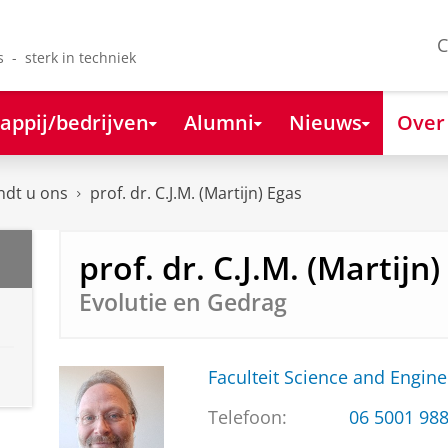
C
s - sterk in techniek
appij/bedrijven
Alumni
Nieuws
Over
ndt u ons
prof. dr. C.J.M. (Martijn) Egas
prof. dr. C.J.M. (Martijn)
Evolutie en Gedrag
Faculteit Science and Engine
Telefoon:
06 5001 98