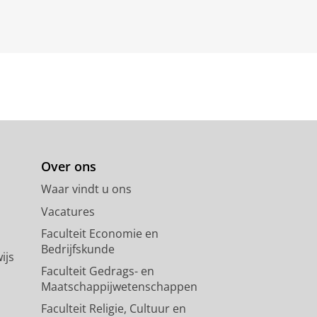
Over ons
Waar vindt u ons
Vacatures
Faculteit Economie en
Bedrijfskunde
ijs
Faculteit Gedrags- en
Maatschappijwetenschappen
Faculteit Religie, Cultuur en