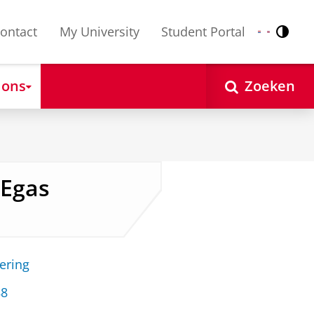
ontact
My University
Student Portal
Contr
Nederlands
English
 ons
Zoeken
 Egas
ering
88