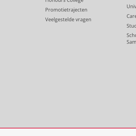
Honours College
Uni
Promotietrajecten
Car
Veelgestelde vragen
Stu
Sch
Sam