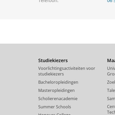
Telefoon:
06 
Studiekiezers
Maa
Voorlichtingsactiviteiten voor
Univ
studiekiezers
Gro
Bacheloropleidingen
Zoe
Masteropleidingen
Tal
Scholierenacademie
Sam
Cen
Summer Schools
Tec