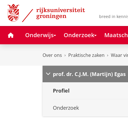
Skip
Skip
to
to
Content
Navigation
breed in kenni
Home
Onderwijs
Onderzoek
Maatsch
Over ons
Praktische zaken
Waar vi
prof. dr. C.J.M. (Martijn) Egas
Profiel
Onderzoek