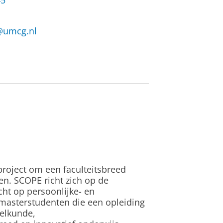
45
@umcg.nl
project om een faculteitsbreed
n. SCOPE richt zich op de
cht op persoonlijke- en
 masterstudenten die een opleiding
elkunde,