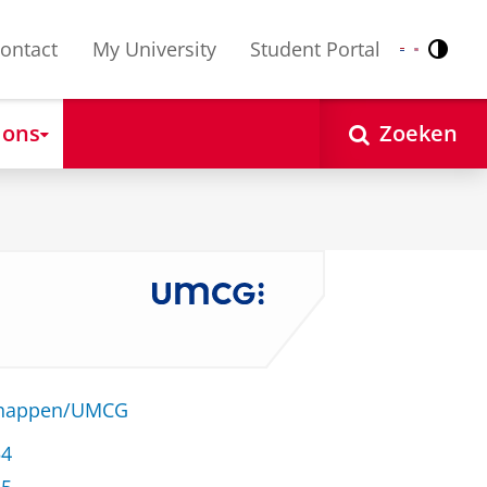
ontact
My University
Student Portal
Contr
Nederlands
English
 ons
Zoeken
schappen/UMCG
54