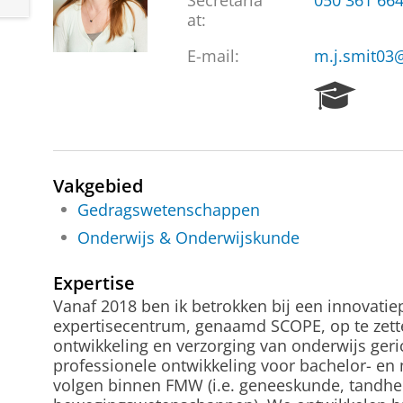
Secretaria
050 361 66
at:
E-mail:
m.j.smit03
R
e
s
e
a
Vakgebied
r
Gedragswetenschappen
c
h
Onderwijs & Onderwijskunde
P
o
Expertise
r
Vanaf 2018 ben ik betrokken bij een innovatie
t
expertisecentrum, genaamd SCOPE, op te zette
a
ontwikkeling en verzorging van onderwijs geri
l
professionele ontwikkeling voor bachelor- en
volgen binnen FMW (i.e. geneeskunde, tandhe