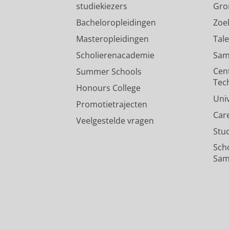
studiekiezers
Gro
Bacheloropleidingen
Zoe
Masteropleidingen
Tal
Scholierenacademie
Sam
Cen
Summer Schools
Tec
Honours College
Uni
Promotietrajecten
Car
Veelgestelde vragen
Stu
Sch
Sam