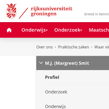
Skip
Skip
to
to
Content
Navigation
breed in kenni
Home
Onderwijs
Onderzoek
Maatsch
Over ons
Praktische zaken
Waar vi
M.J. (Margreet) Smit
Profiel
Onderzoek
Onderwijs