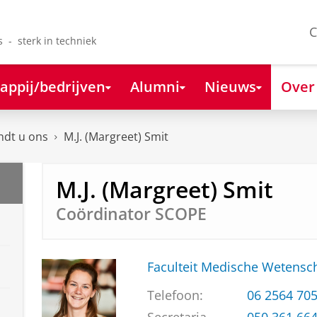
C
s - sterk in techniek
appij/bedrijven
Alumni
Nieuws
Over
ndt u ons
M.J. (Margreet) Smit
M.J. (Margreet) Smit
Coördinator SCOPE
Faculteit Medische Weten
Telefoon:
06 2564 70