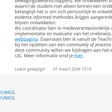
bewegingswetenschappen). We ontwikkelen br
waarin de student niet alleen binnen een onder
belangrijk het is om zich persoonlijk te ontw
evidence informed
methodes krijgen aangereik
blijven ontwikkelen.
Als coördinator ben ik medeverantwoordelijk 
implementatie en evaluatie van het onderwijs.
webpagina
. Daarnaast ben ik vanuit de Teac
bij het opzetten van een
community of practic
deze community willen we bijdragen aan het w
UG. Meer informatie vind je
hier.
Laatst gewijzigd:
01 maart 2024 13:19
en/UMCG
en/UMCG