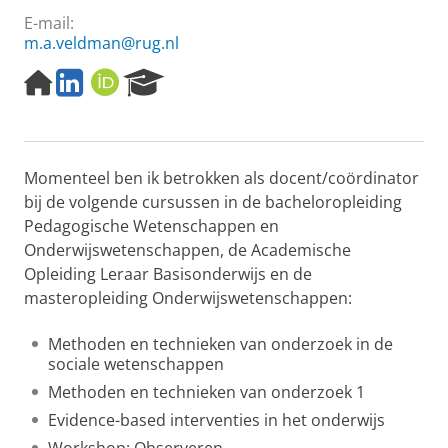
E-mail:
m.a.veldman@rug.nl
H
L
O
R
o
i
R
e
m
n
C
s
e
k
I
e
p
e
D
a
Momenteel ben ik betrokken als docent/coördinator
a
d
r
g
I
c
bij de volgende cursussen in de bacheloropleiding
e
n
h
Pedagogische Wetenschappen en
P
Onderwijswetenschappen, de Academische
o
Opleiding Leraar Basisonderwijs en de
r
masteropleiding Onderwijswetenschappen:
t
a
l
Methoden en technieken van onderzoek in de
sociale wetenschappen
Methoden en technieken van onderzoek 1
Evidence-based interventies in het onderwijs