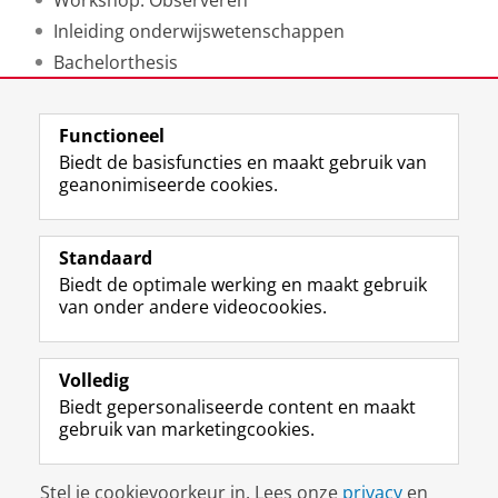
Workshop: Observeren
Inleiding onderwijswetenschappen
Bachelorthesis
Masterthesis
Functioneel
Laatst gewijzigd:
23 februari 2024 15:37
Biedt de basisfuncties en maakt gebruik van
geanonimiseerde cookies.
F
L
R
I
Y
Volg de RUG
a
i
S
n
o
Standaard
c
n
S
s
u
Biedt de optimale werking en maakt gebruik
e
k
-
t
T
Studiekiezers
van onder andere videocookies.
b
e
f
a
u
Maatschappij/bedrijven
o
d
e
g
b
o
I
e
r
e
Alumni
k
n
d
a
-
Volledig
p
-
R
m
k
Biedt gepersonaliseerde content en maakt
Over ons
a
p
i
-
a
gebruik van marketingcookies.
g
a
j
a
n
i
g
k
c
a
Disclaimer & Copyright
Privacy
Cookies
n
i
s
c
a
Stel je cookievoorkeur in. Lees onze
privacy
en