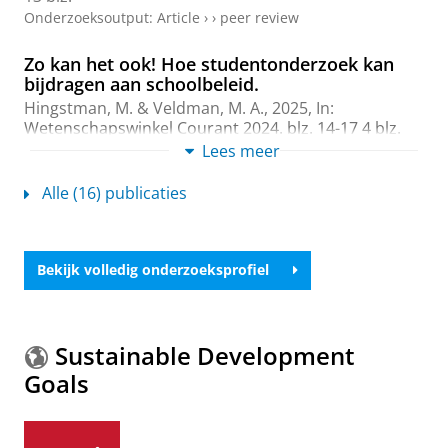
Onderzoeksoutput
:
Article
›
›
peer review
Zo kan het ook! Hoe studentonderzoek kan
bijdragen aan schoolbeleid.
Hingstman, M.
&
Veldman, M. A.
,
2025
,
In:
Wetenschapswinkel Courant 2024.
blz. 14-17
4 blz.
Onderzoeksoutput
:
Article
Lees meer
›
Alle (16) publicaties
Bestuurlijk vermogen en de werking van
professionaliseringsprikkels in het voortgezet
onderwijs. Integratierapport
Ritzema, L.
,
Veldman, M. A.
,
Rekers - Mombarg, L.
,
Bekijk volledig onderzoeksprofiel
Maslowski, R.
&
Bosker, R.
,
2024
,
GION
onderwijs/onderzoek
.
51 blz.
Onderzoeksoutput
›
Sustainable Development
De tweede fase van de ontwikkeling,
Goals
implementatie en effecten van Success for All
Bosker, R.
&
Veldman, M. A.
,
2024
Onderzoeksoutput
›