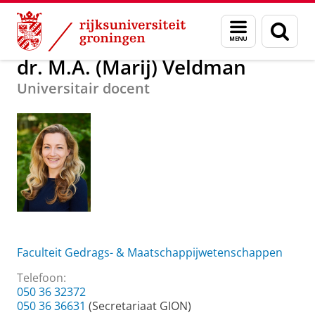
Skip
Skip
Over ons
dr. M.A. (Marij) Veldman
Menu
Zoek
to
to
en
Content
Navigation
zoeken
dr. M.A. (Marij) Veldman
Universitair docent
Faculteit Gedrags- & Maatschappijwetenschappen
Telefoon:
050 36 32372
050 36 36631
(Secretariaat GION)