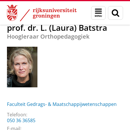
Skip
Skip
Over ons
prof. dr. L. (Laura) Batstra
Menu
Zoek
to
to
en
Content
Navigation
zoeken
prof. dr. L. (Laura) Batstra
Hoogleraar Orthopedagogiek
Faculteit Gedrags- & Maatschappijwetenschappen
Telefoon:
050 36 36585
E-mail: