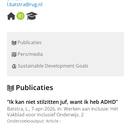
l.batstra@rug.nl
H
O
R
o
R
e
m
C
s
e
I
e
p
D
a
Publicaties
a
r
g
c
Pers/media
e
h
P
Sustainable Development Goals
o
r
t
a
Publicaties
l
“Ik kan niet stilzitten juf, want ik heb ADHD”
Batstra, L.
,
7-apr-2026
,
In:
Werken aan Inclusie: Hét
Vakblad voor Inclusief Onderwijs.
2
Onderzoeksoutput
:
Article
›