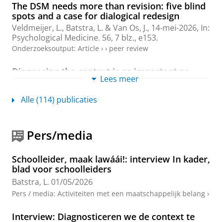
The DSM needs more than revision: five blind
spots and a case for dialogical redesign
Veldmeijer, L.,
Batstra, L.
& Van Os, J.,
14-mei-2026
,
In:
Psychological Medicine.
56
,
7 blz.
, e153.
Onderzoeksoutput
:
Article
›
›
peer review
Diagnosing the context is as important as
Lees meer
diagnosing the individual
Batstra, L.
& Frances, A.,
23-okt-2025
,
In:
Frontiers in
Alle (114) publicaties
Psychiatry.
16
,
5 blz.
, 1698878.
Onderzoeksoutput
:
Comment/Letter to the editor
›
›
peer
review
Pers/media
‘Dit is hét moment om als universiteit te
stoppen met procentuele loonsverhogingen’
Schoolleider, maak lawáái!: interview In kader,
blad voor schoolleiders
Batstra, L.
,
jan-2025
, ScienceGuide.
Onderzoeksoutput
›
Batstra, L.
01/05/2026
Pers / media
:
Activiteiten met een maatschappelijk belang
›
Does the Wide Reach of the "Trauma-
informed" Model Exceed its Narrow Grasp?
Interview: Diagnosticeren we de context te