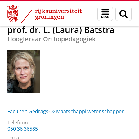
Skip
Skip
Over ons
prof. dr. L. (Laura) Batstra
Menu
Zoek
to
to
en
Content
Navigation
zoeken
prof. dr. L. (Laura) Batstra
Hoogleraar Orthopedagogiek
Faculteit Gedrags- & Maatschappijwetenschappen
Telefoon:
050 36 36585
E-mail: