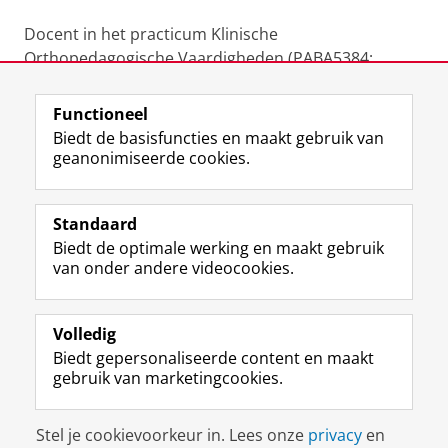
Docent in het practicum Klinische
Orthopedagogische Vaardigheden (PABA5384;
derdejaar)
Functioneel
Laatst gewijzigd:
25 juni 2022 12:51
Biedt de basisfuncties en maakt gebruik van
geanonimiseerde cookies.
F
L
R
I
Y
Volg de RUG
a
i
S
n
o
Standaard
c
n
S
s
u
Biedt de optimale werking en maakt gebruik
e
k
-
t
T
Studiekiezers
van onder andere videocookies.
b
e
f
a
u
Maatschappij/bedrijven
o
d
e
g
b
o
I
e
r
e
Alumni
k
n
d
a
-
Volledig
p
-
R
m
k
Biedt gepersonaliseerde content en maakt
Over ons
a
p
i
-
a
gebruik van marketingcookies.
g
a
j
a
n
i
g
k
c
a
Disclaimer & Copyright
Privacy
Cookies
n
i
s
c
a
Stel je cookievoorkeur in. Lees onze
privacy
en
Inloggen