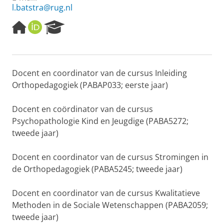
l.batstra@rug.nl
H
O
R
o
R
e
m
C
s
e
I
e
p
D
a
Docent en coordinator van de cursus Inleiding
a
r
Orthopedagogiek (PABAP033; eerste jaar)
g
c
e
h
P
Docent en coördinator van de cursus
o
Psychopathologie Kind en Jeugdige (PABA5272;
r
tweede jaar)
t
a
l
Docent en coordinator van de cursus Stromingen in
de Orthopedagogiek (PABA5245; tweede jaar)
Docent en coordinator van de cursus Kwalitatieve
Methoden in de Sociale Wetenschappen (PABA2059;
tweede jaar)