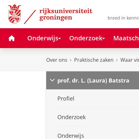
Skip
Skip
to
to
Content
Navigation
breed in kenni
Home
Onderwijs
Onderzoek
Maatsch
Over ons
Praktische zaken
Waar vi
prof. dr. L. (Laura) Batstra
Profiel
Onderzoek
Onderwijs