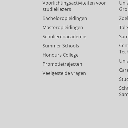
Voorlichtingsactiviteiten voor
Univ
studiekiezers
Gro
Bacheloropleidingen
Zoe
Masteropleidingen
Tal
Scholierenacademie
Sam
Cen
Summer Schools
Tec
Honours College
Uni
Promotietrajecten
Car
Veelgestelde vragen
Stu
Sch
Sam