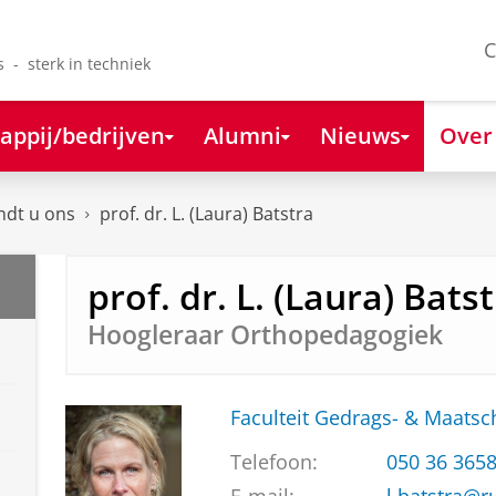
C
s - sterk in techniek
appij/bedrijven
Alumni
Nieuws
Over
ndt u ons
prof. dr. L. (Laura) Batstra
prof. dr. L. (Laura) Bats
Hoogleraar Orthopedagogiek
Faculteit Gedrags- & Maats
Telefoon:
050 36 365