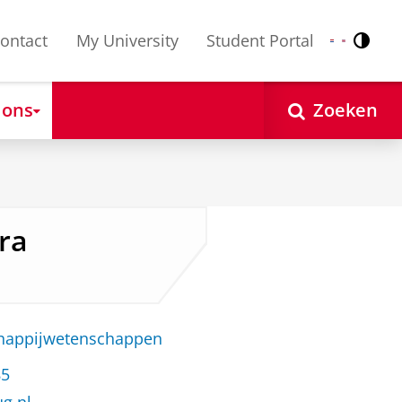
ontact
My University
Student Portal
Contr
Nederlands
English
 ons
Zoeken
tra
chappijwetenschappen
85