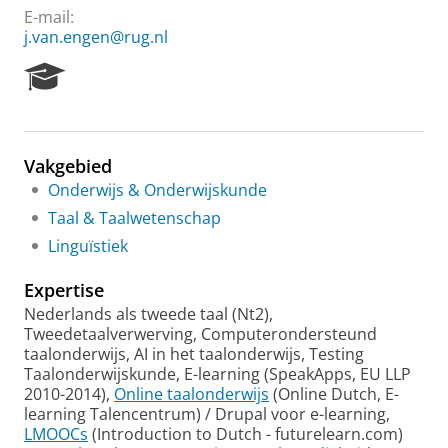
E-mail:
j.van.engen@rug.nl
R
e
s
e
a
Vakgebied
r
Onderwijs & Onderwijskunde
c
h
Taal & Taalwetenschap
P
Linguïstiek
o
r
Expertise
t
a
Nederlands als tweede taal (Nt2),
l
Tweedetaalverwerving, Computerondersteund
taalonderwijs, AI in het taalonderwijs, Testing
Taalonderwijskunde, E-learning (SpeakApps, EU LLP
2010-2014),
Online taalonderwijs
(Online Dutch, E-
learning Talencentrum) / Drupal voor e-learning,
LMOOCs
(Introduction to Dutch - futurelearn.com)