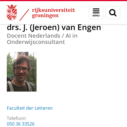
Skip
Skip
Over ons
drs. J. (Jeroen) van Engen
Menu
Zoek
to
to
en
Content
Navigation
zoeken
drs. J. (Jeroen) van Engen
Docent Nederlands / AI in
Onderwijsconsultant
Faculteit der Letteren
Telefoon:
050 36 33526