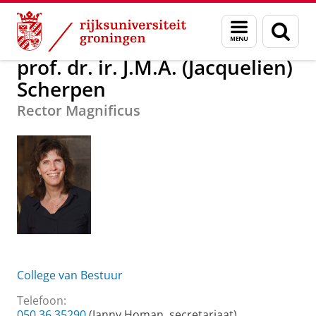
Skip
Skip
prof. dr. ir. J.M.A. (Jacquelien) Scherpen
Menu
Zoek
to
to
en
Content
Navigation
zoeken
prof. dr. ir. J.M.A. (Jacquelien)
Scherpen
Rector Magnificus
College van Bestuur
Telefoon:
050 36 35290
(Janny Homan, secretariaat)