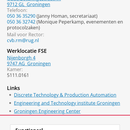
9712 GL
Groningen
Telefoon:
050 36 35290
(Janny Homan, secretariaat)
050 36 32742
(Monique Peperkamp, evenementen en
protocolzaken)
Mail voor Rector:
cvb.rm@rug.nl
Werklocatie FSE
Nijenborgh 4
9747 AG
Groningen
Kamer:
5111.0161
Links
Discrete Technology & Production Automation
Engineering and Technology institute Groningen
Groningen Engineering Center
Jan C. Willems Center for Systems and Control