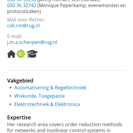
050 36 32742
(Monique Peperkamp, evenementen en
protocolzaken)
Mail voor Rector:
cvb.rm@rug.nl
E-mail:
j.m.a.scherpen@rug.nl
H
O
R
o
R
e
m
C
s
e
I
e
p
D
a
Vakgebied
a
r
Automatisering & Regeltechniek
g
c
e
h
Wiskunde, Toegepaste
P
Elektrotechniek & Elektronica
o
r
Expertise
t
a
Her research area covers order reduction methods
l
for networks and nonlinear control systems in