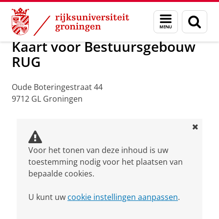
Skip
Skip
Over ons
Praktische zaken
Waar vindt u ons
Menu
Zoek
to
to
en
Content
Navigation
zoeken
Kaart voor Bestuursgebouw
RUG
Oude Boteringestraat 44
9712 GL Groningen
Voor het tonen van deze inhoud is uw
toestemming nodig voor het plaatsen van
bepaalde cookies.
U kunt uw
cookie instellingen aanpassen
.