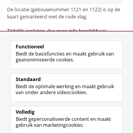
De locatie (gebouwnummer 1121 en 1122) is op de
kaart gemarkeerd met de rode vlag.
Tijdelijk gesloten, dus geen info beschikbaar.
Functioneel
View this page in:
English
Biedt de basisfuncties en maakt gebruik van
geanonimiseerde cookies.
F
L
R
I
Y
Volg de RUG
a
i
S
n
o
Standaard
c
n
S
s
u
Biedt de optimale werking en maakt gebruik
e
k
-
t
T
Studiekiezers
van onder andere videocookies.
b
e
f
a
u
Maatschappij/bedrijven
o
d
e
g
b
o
I
e
r
e
Alumni
k
n
d
a
-
Volledig
p
-
R
m
k
Biedt gepersonaliseerde content en maakt
Over ons
a
p
i
-
a
gebruik van marketingcookies.
g
a
j
a
n