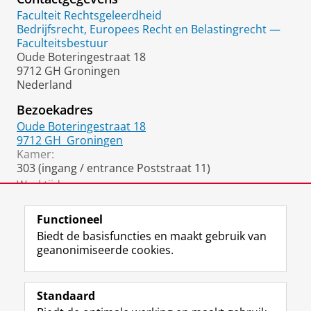
Faculteit Rechtsgeleerdheid
Bedrijfsrecht, Europees Recht en Belastingrecht —
Faculteitsbestuur
Oude Boteringestraat 18
9712 GH Groningen
Nederland
Bezoekadres
Oude Boteringestraat 18
9712 GH
Groningen
Kamer:
303 (ingang / entrance Poststraat 11)
Werktijden:
Vrijdag, 9.00-17.00 uur
Functioneel
Biedt de basisfuncties en maakt gebruik van
geanonimiseerde cookies.
F
L
R
I
Y
Volg de RUG
a
i
S
n
o
Standaard
c
n
S
s
u