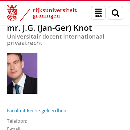
Skip
Skip
Over ons
mr. J.G. (Jan-Ger) Knot
Menu
Zoek
to
to
en
Content
Navigation
zoeken
mr. J.G. (Jan-Ger) Knot
Universitair docent internationaal
privaatrecht
Faculteit Rechtsgeleerdheid
Telefoon:
E-mail: