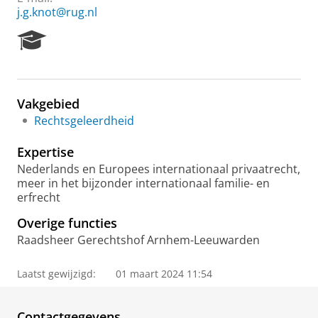
j.g.knot@rug.nl
R
e
s
e
a
Vakgebied
r
Rechtsgeleerdheid
c
h
Expertise
P
o
Nederlands en Europees internationaal privaatrecht,
r
meer in het bijzonder internationaal familie- en
t
erfrecht
a
Overige functies
l
Raadsheer Gerechtshof Arnhem-Leeuwarden
Laatst gewijzigd:
01 maart 2024 11:54
Contactgegevens