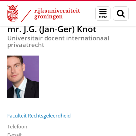
Skip
Skip
Over ons
mr. J.G. (Jan-Ger) Knot
Menu
Zoek
to
to
en
Content
Navigation
zoeken
mr. J.G. (Jan-Ger) Knot
Universitair docent internationaal
privaatrecht
Faculteit Rechtsgeleerdheid
Telefoon:
E-mail: