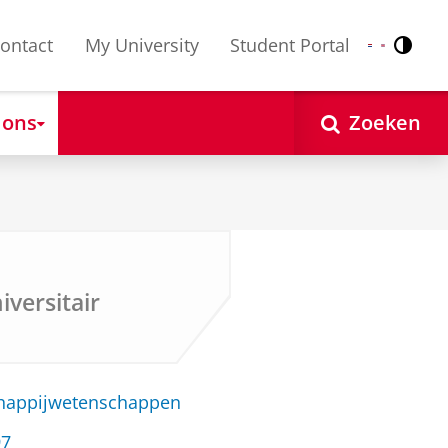
ontact
My University
Student Portal
Contr
Nederlands
English
 ons
Zoeken
iversitair
chappijwetenschappen
97