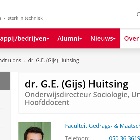
C
s - sterk in techniek
appij/bedrijven
Alumni
Nieuws
Over
ndt u ons
dr. G.E. (Gijs) Huitsing
dr. G.E. (Gijs) Huitsing
Onderwijsdirecteur Sociologie, Un
Hoofddocent
Faculteit Gedrags- & Maats
Telefoon:
050 36 361