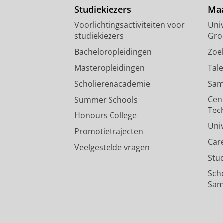
Studiekiezers
Maa
Voorlichtingsactiviteiten voor
Univ
studiekiezers
Gro
Bacheloropleidingen
Zoe
Masteropleidingen
Tal
Scholierenacademie
Sam
Cen
Summer Schools
Tec
Honours College
Uni
Promotietrajecten
Car
Veelgestelde vragen
Stu
Sch
Sam