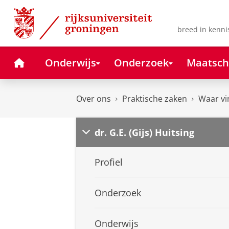
Skip
Skip
to
to
Content
Navigation
breed in kenni
Home
Onderwijs
Onderzoek
Maatsch
Over ons
Praktische zaken
Waar vi
dr. G.E. (Gijs) Huitsing
Profiel
Onderzoek
Onderwijs