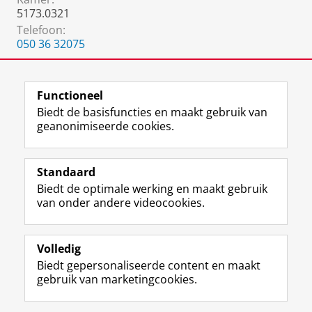
5173.0321
Telefoon:
050 36 32075
.:
.
Functioneel
Biedt de basisfuncties en maakt gebruik van
geanonimiseerde cookies.
F
L
R
I
Y
Volg de RUG
a
i
S
n
o
Standaard
c
n
S
s
u
Biedt de optimale werking en maakt gebruik
e
k
-
t
T
Studiekiezers
van onder andere videocookies.
b
e
f
a
u
Maatschappij/bedrijven
o
d
e
g
b
o
I
e
r
e
Alumni
k
n
d
a
-
Volledig
p
-
R
m
k
Biedt gepersonaliseerde content en maakt
Over ons
a
p
i
-
a
gebruik van marketingcookies.
g
a
j
a
n
i
g
k
c
a