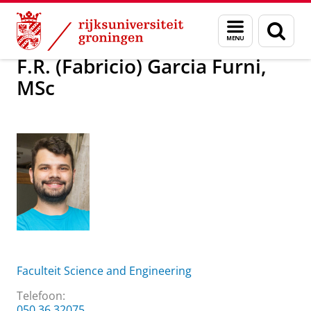
Skip
Skip
Over ons
F.R. (Fabricio) Garcia Furni, MSc
Menu
Zoek
to
to
en
Content
Navigation
zoeken
F.R. (Fabricio) Garcia Furni,
MSc
Faculteit Science and Engineering
Telefoon:
050 36 32075