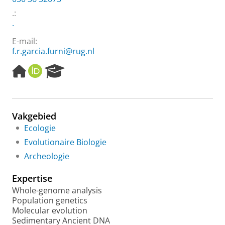
.:
.
E-mail:
f.r.garcia.furni@rug.nl
H
O
R
o
R
e
m
C
s
e
I
e
p
D
a
Vakgebied
a
r
Ecologie
g
c
e
h
Evolutionaire Biologie
P
Archeologie
o
r
Expertise
t
a
Whole-genome analysis
l
Population genetics
Molecular evolution
Sedimentary Ancient DNA