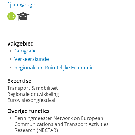
f.j.pot@rug.nl
O
R
R
e
C
s
I
e
D
a
Vakgebied
r
Geografie
c
h
Verkeerskunde
P
Regionale en Ruimtelijke Economie
o
r
Expertise
t
a
Transport & mobiliteit
l
Regionale ontwikkeling
Eurovisiesongfestival
Overige functies
Penningmeester Network on European
Communications and Transport Activities
Research (NECTAR)