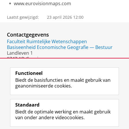
www.eurovisionmaps.com
Laatst gewijzigd:
23 april 2026 12:00
Contactgegevens
Faculteit Ruimtelijke Wetenschappen
Basiseenheid Economische Geografie — Bestuur
Landleven 1
9747 AD Groningen
Nederland
Functioneel
Biedt de basisfuncties en maakt gebruik van
geanonimiseerde cookies.
F
L
R
I
Y
Volg de RUG
a
i
S
n
o
Standaard
c
n
S
s
u
Biedt de optimale werking en maakt gebruik
e
k
-
t
T
Studiekiezers
van onder andere videocookies.
b
e
f
a
u
Maatschappij/bedrijven
o
d
e
g
b