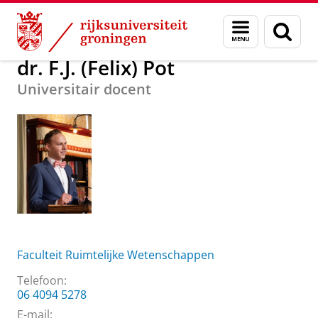
Skip
Skip
Over ons
dr. F.J. (Felix) Pot
Menu
Zoek
to
to
en
Content
Navigation
zoeken
dr. F.J. (Felix) Pot
Universitair docent
Faculteit Ruimtelijke Wetenschappen
Telefoon:
06 4094 5278
E-mail: