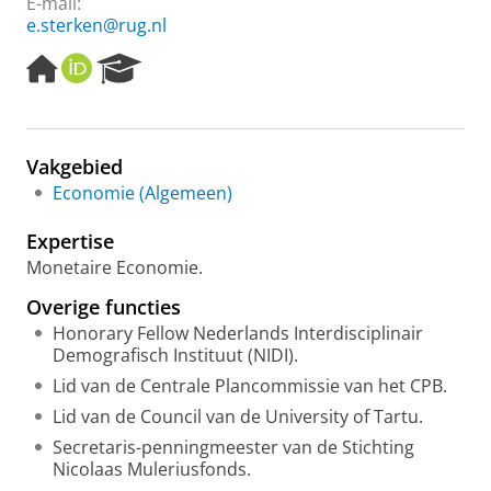
E-mail:
e.sterken@rug.nl
H
O
R
o
R
e
m
C
s
e
I
e
p
D
a
Vakgebied
a
r
Economie (Algemeen)
g
c
e
h
Expertise
P
o
Monetaire Economie.
r
Overige functies
t
a
Honorary Fellow Nederlands Interdisciplinair
l
Demografisch Instituut (NIDI).
Lid van de Centrale Plancommissie van het CPB.
Lid van de Council van de University of Tartu.
Secretaris-penningmeester van de Stichting
Nicolaas Muleriusfonds.