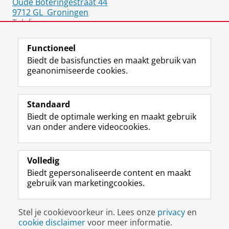
Oude Boteringestraat 44
9712 GL
Groningen
Telefoon:
050 36 39653
Functioneel
Biedt de basisfuncties en maakt gebruik van
geanonimiseerde cookies.
F
L
R
I
Y
Volg de RUG
a
i
S
n
o
Standaard
c
n
S
s
u
Biedt de optimale werking en maakt gebruik
e
k
-
t
T
Studiekiezers
van onder andere videocookies.
b
e
f
a
u
Maatschappij/bedrijven
o
d
e
g
b
o
I
e
r
e
Alumni
k
n
d
a
-
Volledig
p
-
R
m
k
Biedt gepersonaliseerde content en maakt
Over ons
a
p
i
-
a
gebruik van marketingcookies.
g
a
j
a
n
i
g
k
c
a
Disclaimer & Copyright
Privacy
Cookies
n
i
s
c
a
Stel je cookievoorkeur in. Lees onze
privacy
en
Inloggen
a
n
u
o
l
cookie disclaimer
voor meer informatie.