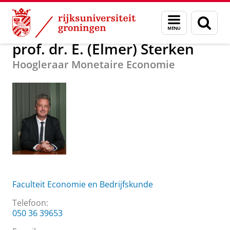
Skip
Skip
Over ons
prof. dr. E. (Elmer) Sterken
Menu
Zoek
to
to
en
Content
Navigation
zoeken
prof. dr. E. (Elmer) Sterken
Hoogleraar Monetaire Economie
Faculteit Economie en Bedrijfskunde
Telefoon:
050 36 39653