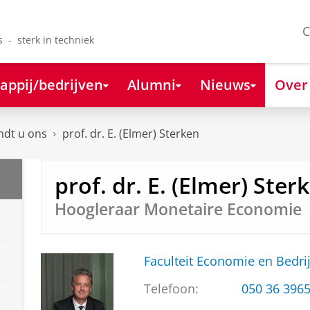
C
s - sterk in techniek
appij/bedrijven
Alumni
Nieuws
Over
ndt u ons
prof. dr. E. (Elmer) Sterken
prof. dr. E. (Elmer) Ster
Hoogleraar Monetaire Economie
Faculteit Economie en Bedri
Telefoon:
050 36 396