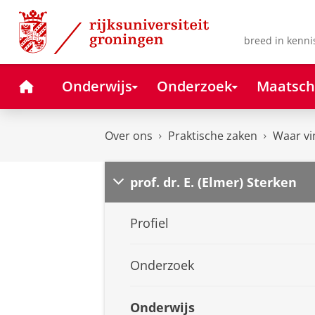
Skip
Skip
to
to
Content
Navigation
breed in kenni
Home
Onderwijs
Onderzoek
Maatsch
Over ons
Praktische zaken
Waar vi
prof. dr. E. (Elmer) Sterken
Profiel
Onderzoek
Onderwijs