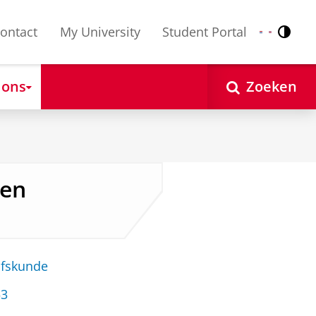
ontact
My University
Student Portal
Contr
Nederlands
English
 ons
Zoeken
ken
jfskunde
53