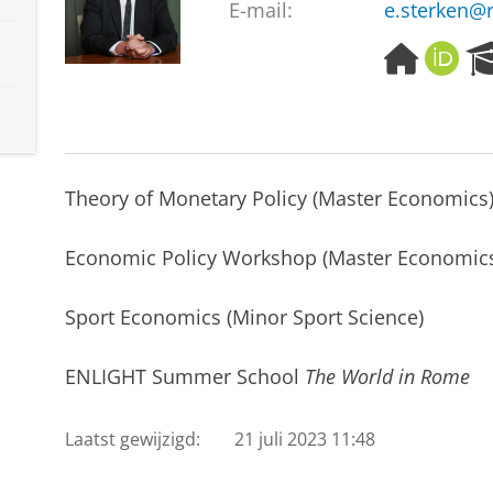
E-mail:
e.sterken@r
H
O
o
R
m
C
e
I
p
D
a
Theory of Monetary Policy (Master Economics
g
e
Economic Policy Workshop (Master Economic
Sport Economics (Minor Sport Science)
ENLIGHT Summer School
The World in Rome
Laatst gewijzigd:
21 juli 2023 11:48