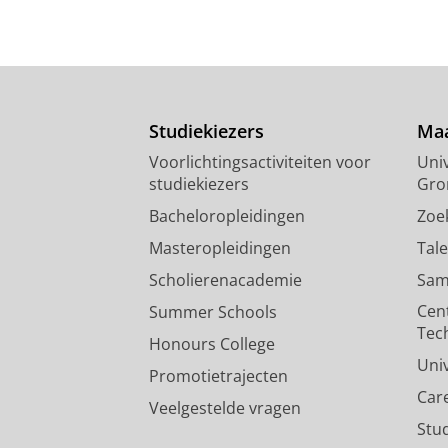
Studiekiezers
Maa
Voorlichtingsactiviteiten voor
Univ
studiekiezers
Gro
Bacheloropleidingen
Zoe
Masteropleidingen
Tal
Scholierenacademie
Sam
Cen
Summer Schools
Tec
Honours College
Uni
Promotietrajecten
Car
Veelgestelde vragen
Stu