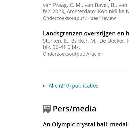
van Praag, C. M., van Bavel, B.,
van 
feb-2023
, Amsterdam:
Koninklijke
Onderzoeksoutput
›
›
peer review
Landsgrenzen overstijgen en h
Sterken, E.
, Bakker, M., De Decker, 
blz. 36-41
6 blz.
Onderzoeksoutput
:
Article
›
Medaillevoorspelling Tokio: Me
Sterken, E.
&
ten Kate , F.
,
19-jul-20
Onderzoeksoutput
:
Article
›
Alle (210) publicaties
Olympische medailleklasseme
Sterken, E.
&
Sierksma, G.
,
dec-202
Pers/media
Onderzoeksoutput
:
Article
›
An Olympic crystal ball: medal
Gaan vrouwen mannen verslaan