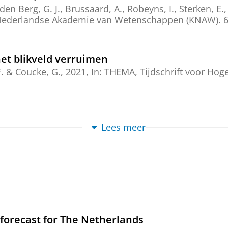
den Berg, G. J.
, Brussaard, A., Robeyns, I.,
Sterken, E.
 Nederlandse Akademie van Wetenschappen (KNAW)
.
6
et blikveld verruimen
F. & Coucke, G.,
2021
,
In:
THEMA, Tijdschrift voor Ho
dal forecast Tokio
Lees meer
21
,
In:
Economisch Statistische Berichten.
nten hebben inderdaad enig nut
1
,
In:
STAtOR.
22
,
4
,
blz. 55-60
 forecast for The Netherlands
 in Olympische atletiekwedstrijden?