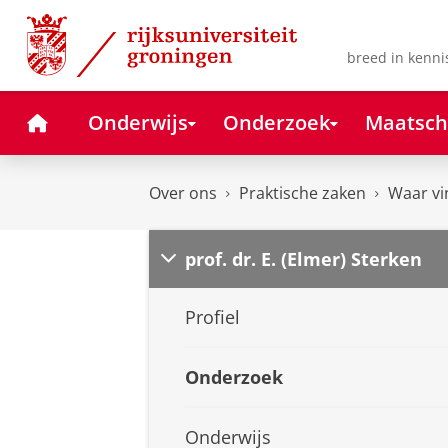
Skip
Skip
to
to
Content
Navigation
breed in kenni
Home
Onderwijs
Onderzoek
Maatsch
Over ons
Praktische zaken
Waar vi
prof. dr. E. (Elmer) Sterken
Profiel
Onderzoek
Onderwijs