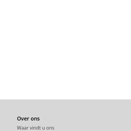
anese manufacturing firms
 Innovation Origins
and Industry
,
33 blz.
(RIETI
i
Over ons
Waar vindt u ons