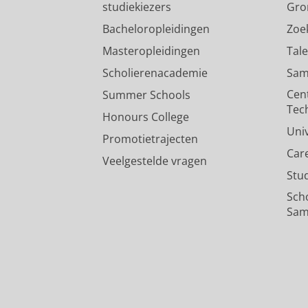
studiekiezers
Gro
Bacheloropleidingen
Zoe
Masteropleidingen
Tal
Scholierenacademie
Sam
Cen
Summer Schools
Tec
Honours College
Uni
Promotietrajecten
Car
Veelgestelde vragen
Stu
Sch
Sam