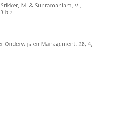
, Stikker, M. & Subramaniam, V.,
3 blz.
ger Onderwijs en Management.
28
,
4
,