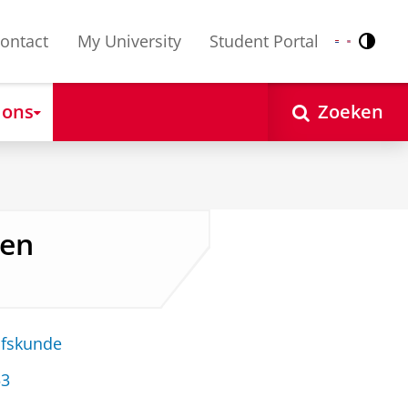
ontact
My University
Student Portal
Contr
Nederlands
English
 ons
Zoeken
ken
jfskunde
53