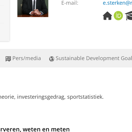
E-mail:
e.sterken@r
H
O
o
R
m
C
e
I
p
D
a
g
Pers/media
Sustainable Development Goa
e
orie, investeringsgedrag, sportstatistiek.
rveren, weten en meten