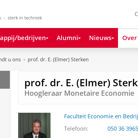
C
s - sterk in techniek
appij/bedrijven
Alumni
Nieuws
Over
ndt u ons
prof. dr. E. (Elmer) Sterken
prof. dr. E. (Elmer) Ster
Hoogleraar Monetaire Economie
Faculteit Economie en Bedri
Telefoon:
050 36 396