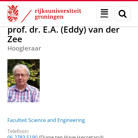
Skip
Skip
Over ons
prof. dr. E.A. (Eddy) van der Zee
Menu
Zoek
to
to
en
Content
Navigation
zoeken
prof. dr. E.A. (Eddy) van der
Zee
Hoogleraar
Faculteit Science and Engineering
Telefoon:
06 2783 5190
(Diane ten Have (secretary))