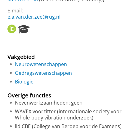
E-mail:
e.a.van.der.zee@rug.nl
O
R
R
e
C
s
I
e
D
a
Vakgebied
r
Neurowetenschappen
c
h
Gedragswetenschappen
P
Biologie
o
r
Overige functies
t
a
Nevenwerkzaamheden: geen
l
WAVEX voorzitter (internationale society voor
Whole-body vibration onderzoek)
lid CBE (College van Beroep voor de Examens)