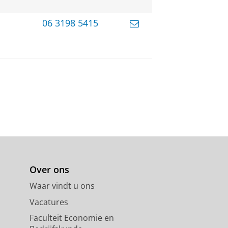
06 3198 5415
Over ons
Waar vindt u ons
Vacatures
Faculteit Economie en