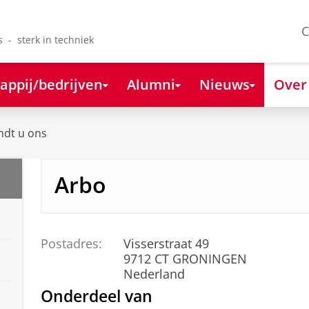
C
s - sterk in techniek
appij/bedrijven
Alumni
Nieuws
Over
ndt u ons
Arbo
Postadres:
Visserstraat 49
9712 CT GRONINGEN
Nederland
Onderdeel van