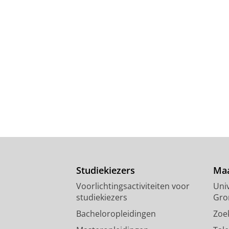
Studiekiezers
Maa
Voorlichtingsactiviteiten voor
Univ
studiekiezers
Gro
Bacheloropleidingen
Zoe