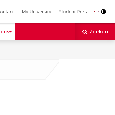
ontact
My University
Student Portal
Contr
Nederlands
English
 ons
Zoeken