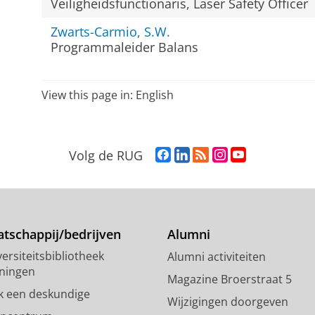
Veiligheidsfunctionaris, Laser Safety Officer
Zwarts-Carmio, S.W.
Programmaleider Balans
View this page in:
English
F
L
R
I
Y
Volg de RUG
a
i
S
n
o
c
n
S
s
u
e
k
-
t
T
b
e
f
a
u
o
d
e
g
b
tschappij/bedrijven
Alumni
o
I
e
r
e
ersiteitsbibliotheek
Alumni activiteiten
k
n
d
a
-
ningen
p
-
R
m
k
Magazine Broerstraat 5
a
p
i
-
a
k een deskundige
Wijzigingen doorgeven
g
a
j
a
n