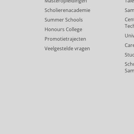
Masteropleidingen
Tal
Scholierenacademie
Sam
Cen
Summer Schools
Tec
Honours College
Uni
Promotietrajecten
Car
Veelgestelde vragen
Stu
Sch
Sam