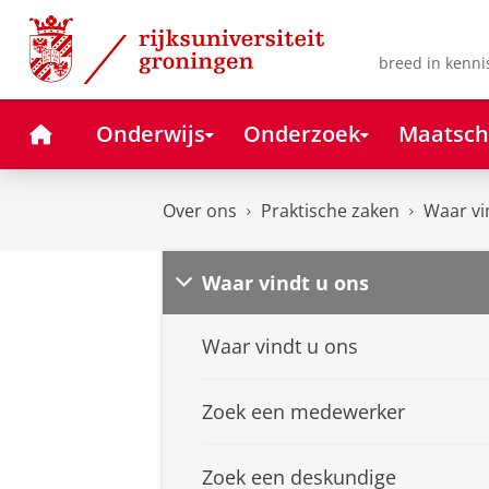
Skip
Skip
to
to
Content
Navigation
breed in kenni
Home
Onderwijs
Onderzoek
Maatsch
Over ons
Praktische zaken
Waar vi
Waar vindt u ons
Waar vindt u ons
Zoek een medewerker
Zoek een deskundige