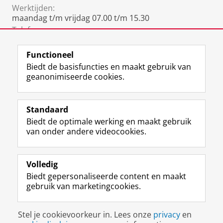
Werktijden:
maandag t/m vrijdag 07.00 t/m 15.30
Telefoon:
06 3198 5414
Functioneel
Biedt de basisfuncties en maakt gebruik van
geanonimiseerde cookies.
F
L
R
I
Y
Volg de RUG
a
i
S
n
o
Standaard
c
n
S
s
u
Biedt de optimale werking en maakt gebruik
e
k
-
t
T
Studiekiezers
van onder andere videocookies.
b
e
f
a
u
Maatschappij/bedrijven
o
d
e
g
b
o
I
e
r
e
Alumni
k
n
d
a
-
Volledig
p
-
R
m
k
Biedt gepersonaliseerde content en maakt
Over ons
a
p
i
-
a
gebruik van marketingcookies.
g
a
j
a
n
i
g
k
c
a
Disclaimer & Copyright
Privacy
Cookies
n
i
s
c
a
Stel je cookievoorkeur in. Lees onze
privacy
en
Inloggen