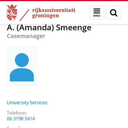
Skip
Skip
Over ons
A. (Amanda) Smeenge
Menu
Zoek
to
to
en
Content
Navigation
zoeken
A. (Amanda) Smeenge
Casemanager
University Services
Telefoon:
06 3198 5414